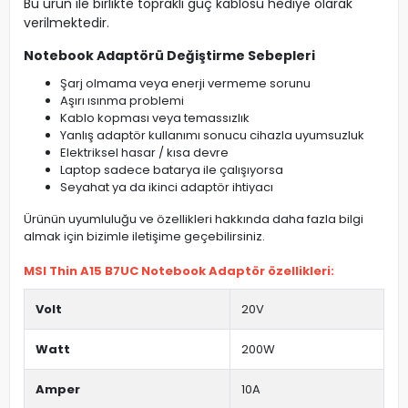
Bu ürün ile birlikte topraklı güç kablosu hediye olarak
verilmektedir.
Notebook Adaptörü Değiştirme Sebepleri
Şarj olmama veya enerji vermeme sorunu
Aşırı ısınma problemi
Kablo kopması veya temassızlık
Yanlış adaptör kullanımı sonucu cihazla uyumsuzluk
Elektriksel hasar / kısa devre
Laptop sadece batarya ile çalışıyorsa
Seyahat ya da ikinci adaptör ihtiyacı
Ürünün uyumluluğu ve özellikleri hakkında daha fazla bilgi
almak için bizimle iletişime geçebilirsiniz.
MSI Thin A15 B7UC Notebook Adaptör özellikleri:
Volt
20V
Watt
200W
Amper
10A