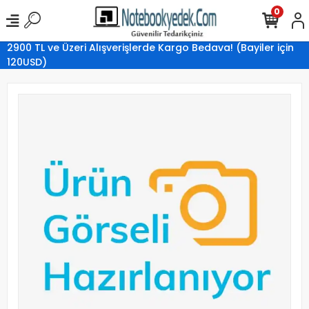
0
2900 TL ve Üzeri Alışverişlerde Kargo Bedava! (Bayiler için
120USD)