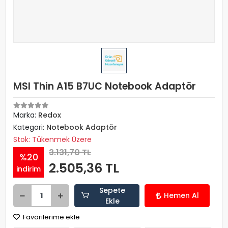
MSI Thin A15 B7UC Notebook Adaptör
Marka:
Redox
Kategori:
Notebook Adaptör
Stok: Tükenmek Üzere
3.131,70 TL
%20
2.505,36 TL
indirim
Sepete
Hemen Al
Ekle
Favorilerime ekle