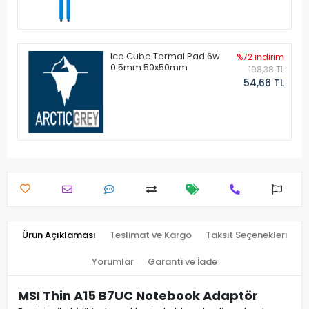
Ice Cube Termal Pad 6w
%72 indirim
0.5mm 50x50mm
198,38 TL
54,66 TL
Ürün Açıklaması
Teslimat ve Kargo
Taksit Seçenekleri
Yorumlar
Garanti ve İade
MSI Thin A15 B7UC Notebook Adaptör