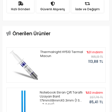
Hızlı Gönderi
Güvenli Alışveriş
İade ve Değişim
Önerilen Ürünler
Thermalright HY510 Termal
%31 indirim
Macun
165,13 TL
113,88 TL
Notebook Ekran Çift Taraflı
%63 indirim
Uzayan Bant
227,76 TL
171mmX8mmX0.3mm (1 Set
85,41 TL
- 2 Adet)