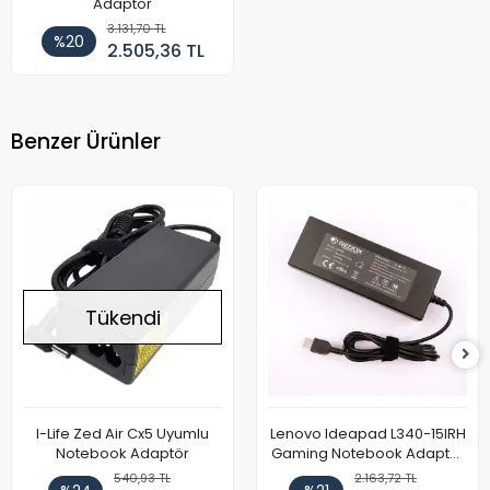
Adaptör
3.131,70 TL
%20
2.505,36 TL
Benzer Ürünler
Tükendi
I-Life Zed Air Cx5 Uyumlu
Lenovo Ideapad L340-15IRH
Notebook Adaptör
Gaming Notebook Adaptör
Cihazı Şarj Aleti (150W)
540,93 TL
2.163,72 TL