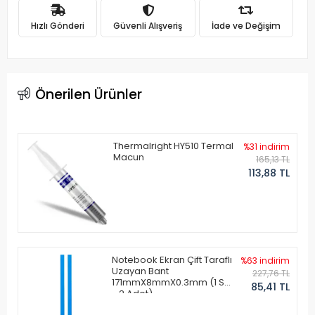
Hızlı Gönderi
Güvenli Alışveriş
İade ve Değişim
Önerilen Ürünler
Thermalright HY510 Termal
%31 indirim
Macun
165,13 TL
113,88 TL
Notebook Ekran Çift Taraflı
%63 indirim
Uzayan Bant
227,76 TL
171mmX8mmX0.3mm (1 Set
85,41 TL
- 2 Adet)