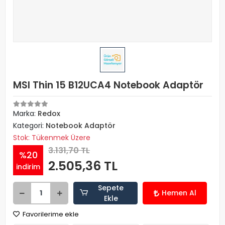
MSI Thin 15 B12UCA4 Notebook Adaptör
Marka:
Redox
Kategori:
Notebook Adaptör
Stok: Tükenmek Üzere
3.131,70 TL
%20
2.505,36 TL
indirim
Sepete
Hemen Al
Ekle
Favorilerime ekle