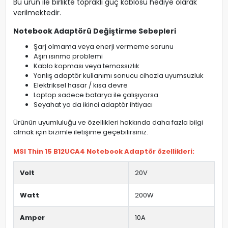
Bu ürün ile birlikte topraklı güç kablosu hediye olarak
verilmektedir.
Notebook Adaptörü Değiştirme Sebepleri
Şarj olmama veya enerji vermeme sorunu
Aşırı ısınma problemi
Kablo kopması veya temassızlık
Yanlış adaptör kullanımı sonucu cihazla uyumsuzluk
Elektriksel hasar / kısa devre
Laptop sadece batarya ile çalışıyorsa
Seyahat ya da ikinci adaptör ihtiyacı
Ürünün uyumluluğu ve özellikleri hakkında daha fazla bilgi
almak için bizimle iletişime geçebilirsiniz.
MSI Thin 15 B12UCA4 Notebook Adaptör özellikleri:
Volt
20V
Watt
200W
Amper
10A