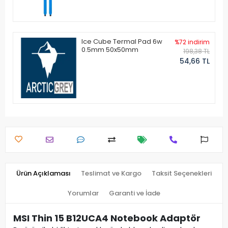
Ice Cube Termal Pad 6w
%72 indirim
0.5mm 50x50mm
198,38 TL
54,66 TL
Ürün Açıklaması
Teslimat ve Kargo
Taksit Seçenekleri
Yorumlar
Garanti ve İade
MSI Thin 15 B12UCA4 Notebook Adaptör