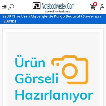
0
2900 TL ve Üzeri Alışverişlerde Kargo Bedava! (Bayiler için
120USD)