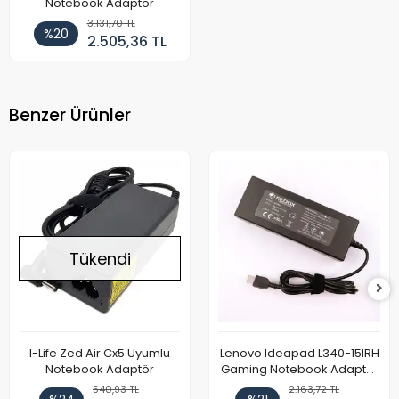
Notebook Adaptör
3.131,70 TL
%20
2.505,36 TL
Benzer Ürünler
Tükendi
I-Life Zed Air Cx5 Uyumlu
Lenovo Ideapad L340-15IRH
Notebook Adaptör
Gaming Notebook Adaptör
Cihazı Şarj Aleti (150W)
540,93 TL
2.163,72 TL