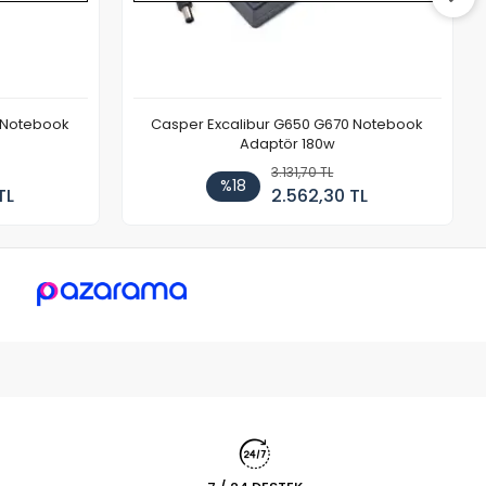
 Notebook
Casper Excalibur G650 G670 Notebook
Adaptör 180w
3.131,70 TL
%18
TL
2.562,30 TL