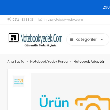
290
0212 433 38 33
info@notebookyedek.com
Kategoriler
Ana Sayfa
Notebook Yedek Parça
Notebook Adaptör