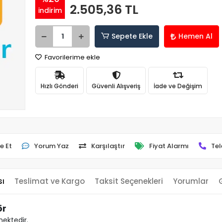
2.505,36 TL
indirim
Sepete Ekle
Hemen Al
Favorilerime ekle
Hızlı Gönderi
Güvenli Alışveriş
İade ve Değişim
e Et
Yorum Yaz
Karşılaştır
Fiyat Alarmı
Tel
sı
Teslimat ve Kargo
Taksit Seçenekleri
Yorumlar
ör
mektedir.