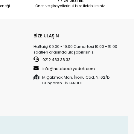
7 / 24 DESTEK
eneği
Öneri ve şikayetlerinizi bize iletebilirsiniz.
BİZE ULAŞIN
Haftaiçi 09:00 - 19:00 Cumartesi 10:00 - 15:00
saatleri arasında ulaşabilirsiniz.
0212 433 38 33
info@notebookyedek.com
M.Çakmak Mah. İnönü Cad. N.162/b
Güngören- İSTANBUL