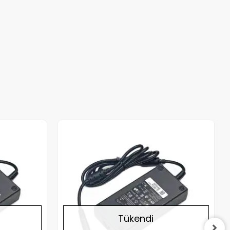
Stokta Yok
Stokta Yok
Tükendi