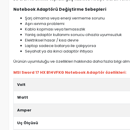
Notebook Adaptörü Değiştirme Sebepleri
Şarj olmama veya enerji vermeme sorunu
Aşırı ısınma problemi
Kablo kopması veya temassızlık
Yanlış adaptör kullanımı sonucu cihazla uyumsuzluk
Elektriksel hasar / kısa devre
Laptop sadece batarya ile çalışıyorsa
Seyahat ya da ikinci adaptör ihtiyacı
Ürünün uyumluluğu ve özellikleri hakkında daha fazla bilgi almak
MSI Sword 17 HX B14VFKG Notebook Adaptör özellikleri:
Volt
Watt
Amper
Uç Ölçüsü