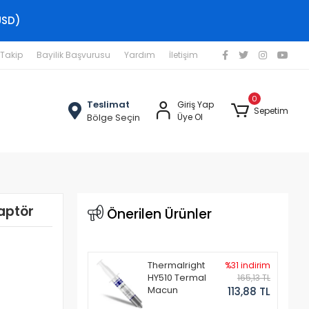
USD)
 Takip
Bayilik Başvurusu
Yardım
İletişim
0
Teslimat
Giriş Yap
Sepetim
Bölge Seçin
Üye Ol
aptör
Önerilen Ürünler
Thermalright
%31 indirim
HY510 Termal
165,13 TL
Macun
113,88 TL