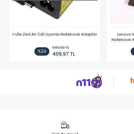
I-Life Zed Air Cx5 Uyumlu Notebook Adaptör
Lenovo 
Notebook Ad
540,93 TL
%24
409,97 TL