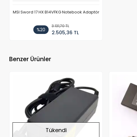
MSI Sword 17 HX B14VFKG Notebook Adaptör
3.131,70 TL
%20
2.505,36 TL
Benzer Ürünler
Stokta Yok
Tükendi