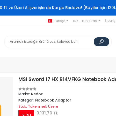
0 TL ve Üzeri Alışverişlerde Kargo Bedava! (Bayiler için 120
Türkçe
TRY - Türk Lirası
Sipariş
MSI Sword 17 HX B14VFKG Notebook Ad
Marka:
Redox
Kategori:
Notebook Adaptör
Stok: Tükenmek Üzere
3.131,70 TL
%20