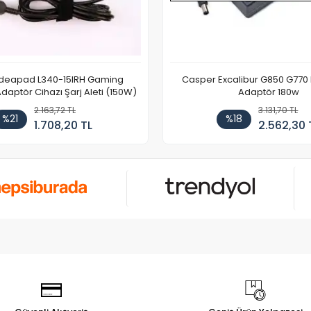
Ideapad L340-15IRH Gaming
Casper Excalibur G850 G770
aptör Cihazı Şarj Aleti (150W)
Adaptör 180w
2.163,72 TL
3.131,70 TL
%21
%18
1.708,20 TL
2.562,30 