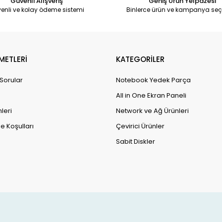
Güvenli Alışveriş
Geniş Ürün Yelpazesi
enli ve kolay ödeme sistemi
Binlerce ürün ve kampanya seç
METLERİ
KATEGORİLER
 Sorular
Notebook Yedek Parça
All in One Ekran Paneli
leri
Network ve Ağ Ürünleri
e Koşulları
Çevirici Ürünler
Sabit Diskler