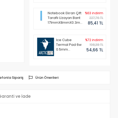
Notebook Ekran Çift
%63 indirim
Taraflı Uzayan Bant
227,76 TL
171mmX8mmX0.3mm
85,41 TL
(1 Set - 2 Adet)
Ice Cube
%72 indirim
Termal Pad 6w
198,38 TL
0.5mm
54,66 TL
50x50mm
efonla Sipariş
Ürün Önerileri
Garanti ve İade