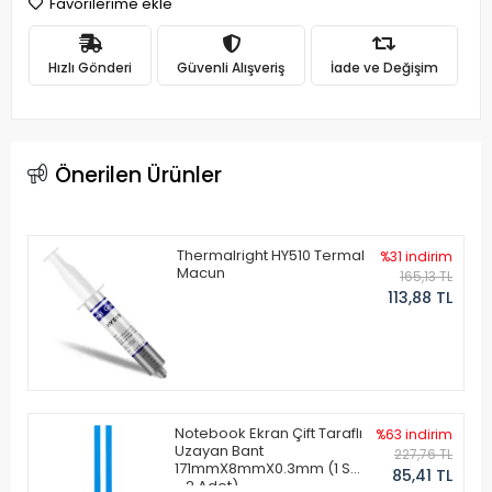
Favorilerime ekle
Hızlı Gönderi
Güvenli Alışveriş
İade ve Değişim
Önerilen Ürünler
Thermalright HY510 Termal
%31 indirim
Macun
165,13 TL
113,88 TL
Notebook Ekran Çift Taraflı
%63 indirim
Uzayan Bant
227,76 TL
171mmX8mmX0.3mm (1 Set
85,41 TL
- 2 Adet)