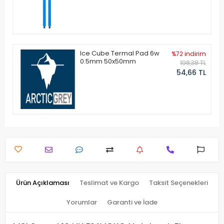
Ice Cube Termal Pad 6w
%72 indirim
0.5mm 50x50mm
198,38 TL
54,66 TL
Ürün Açıklaması
Teslimat ve Kargo
Taksit Seçenekleri
Yorumlar
Garanti ve İade