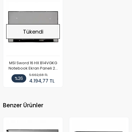
Tükendi
MSI Sword 16 HX B14VGKG
Notebook Ekran Paneli 2K
165Hz
5.662,68 TL
%26
4.194,77 TL
Benzer Ürünler