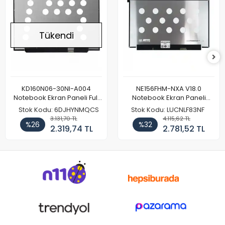
Tükendi
KD160N06-30NI-A004
NE156FHM-NXA V18.0
Notebook Ekran Paneli Full
Notebook Ekran Paneli
HD
144Hz
Stok Kodu: 6DJHYNMQCS
Stok Kodu: LUCNLF83NF
3.131,70 TL
4.115,62 TL
%26
%32
2.319,74 TL
2.781,52 TL