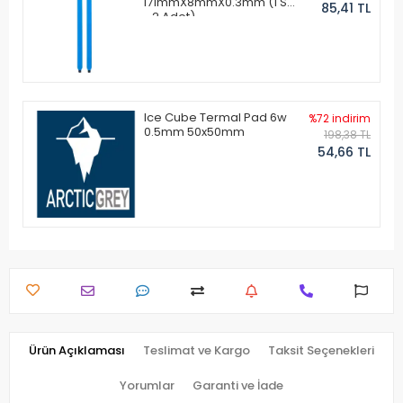
171mmX8mmX0.3mm (1 Set
85,41 TL
- 2 Adet)
Ice Cube Termal Pad 6w
%72 indirim
0.5mm 50x50mm
198,38 TL
54,66 TL
Ürün Açıklaması
Teslimat ve Kargo
Taksit Seçenekleri
Yorumlar
Garanti ve İade