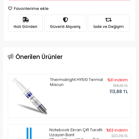
Favorilerime ekle
Hızlı Gönderi
Güvenli Alışveriş
İade ve Değişim
Önerilen Ürünler
Thermalright HY510 Termal
%31 indirim
Macun
165,13 TL
113,88 TL
Notebook Ekran Çift Taraflı
%63 indirim
Uzayan Bant
227,76 TL