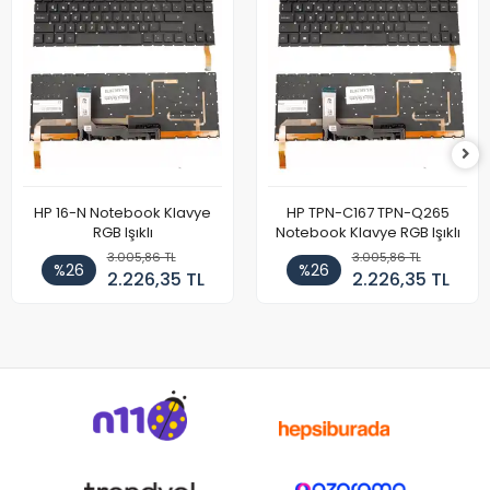
HP 16-N Notebook Klavye
HP TPN-C167 TPN-Q265
RGB Işıklı
Notebook Klavye RGB Işıklı
3.005,86 TL
3.005,86 TL
%26
%26
2.226,35 TL
2.226,35 TL