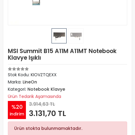
MSI Summit B15 A11M A11MT Notebook
Klavye Işıklı
Stok Kodu: KIOVZTQEXX
Marka:
LineOn
Kategori:
Notebook Klavye
Ürün Tedarik Aşamasında
3.914,63 TL
%20
3.131,70 TL
indirim
Ürün stokta bulunmamaktadır.