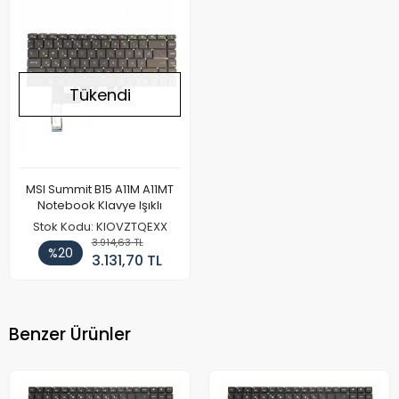
Tükendi
MSI Summit B15 A11M A11MT
Notebook Klavye Işıklı
Stok Kodu: KIOVZTQEXX
3.914,63 TL
%20
3.131,70 TL
Benzer Ürünler