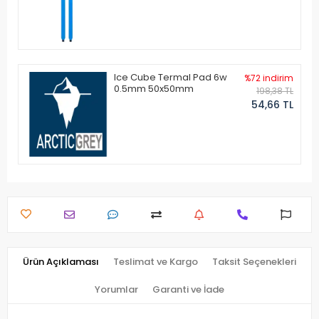
Ice Cube Termal Pad 6w
%72 indirim
0.5mm 50x50mm
198,38 TL
54,66 TL
Ürün Açıklaması
Teslimat ve Kargo
Taksit Seçenekleri
Yorumlar
Garanti ve İade