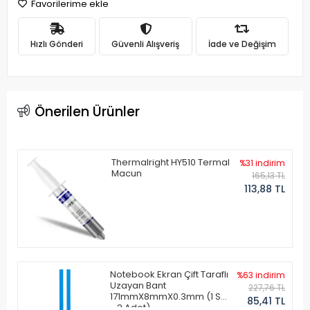
Favorilerime ekle
Hızlı Gönderi
Güvenli Alışveriş
İade ve Değişim
Önerilen Ürünler
Thermalright HY510 Termal
%31 indirim
Macun
165,13 TL
113,88 TL
Notebook Ekran Çift Taraflı
%63 indirim
Uzayan Bant
227,76 TL
171mmX8mmX0.3mm (1 Set
85,41 TL
- 2 Adet)