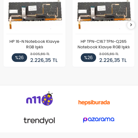
HP 16-N Notebook Klavye
HP TPN-C167 TPN-Q265
RGB Işıklı
Notebook Klavye RGB Işıklı
3.005,86 TL
3.005,86 TL
%26
%26
2.226,35 TL
2.226,35 TL