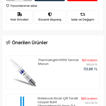
Favorilerime ekle
Hızlı Gönderi
Güvenli Alışveriş
İade ve Değişim
Önerilen Ürünler
Thermalright HY510 Termal
%31 indirim
Macun
165,13 TL
113,88 TL
Notebook Ekran Çift Taraflı
%63 indirim
Uzayan Bant
227,76 TL
171mmX8mmX0.3mm (1 Set