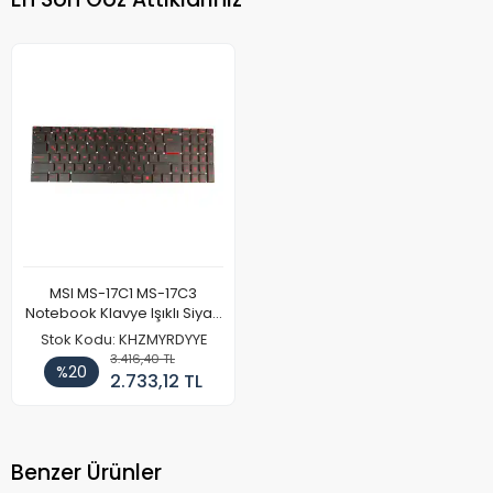
MSI MS-17C1 MS-17C3
Notebook Klavye Işıklı Siyah
Işıklı Kırmızı
Stok Kodu: KHZMYRDYYE
3.416,40 TL
%20
2.733,12 TL
Benzer Ürünler