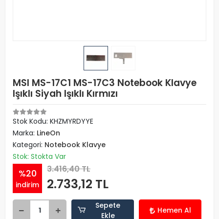
MSI MS-17C1 MS-17C3 Notebook Klavye
Işıklı Siyah Işıklı Kırmızı
Stok Kodu: KHZMYRDYYE
Marka:
LineOn
Kategori:
Notebook Klavye
Stok: Stokta Var
3.416,40 TL
%20
2.733,12 TL
indirim
Sepete
Hemen Al
Ekle