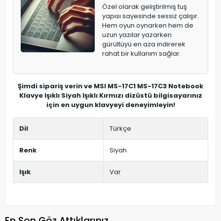
Özel olarak geliştirilmiş tuş
yapısı sayesinde sessiz çalışır.
Hem oyun oynarken hem de
uzun yazılar yazarken
gürültüyü en aza indirerek
rahat bir kullanım sağlar.
Şimdi sipariş verin ve MSI MS-17C1 MS-17C3 Notebook
Klavye Işıklı Siyah Işıklı Kırmızı dizüstü bilgisayarınız
için en uygun klavyeyi deneyimleyin!
Dil
Türkçe
Renk
Siyah
Işık
Var
En Son Göz Attıklarınız