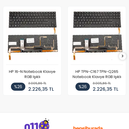
HP 16-N Notebook Klavye
HP TPN-C167 TPN-Q265
RGB Işıklı
Notebook Klavye RGB Işıklı
3.005,86 TL
3.005,86 TL
%26
%26
2.226,35 TL
2.226,35 TL