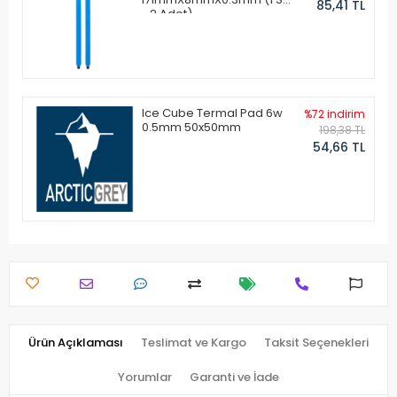
85,41 TL
- 2 Adet)
Ice Cube Termal Pad 6w
%72 indirim
0.5mm 50x50mm
198,38 TL
54,66 TL
Ürün Açıklaması
Teslimat ve Kargo
Taksit Seçenekleri
Yorumlar
Garanti ve İade