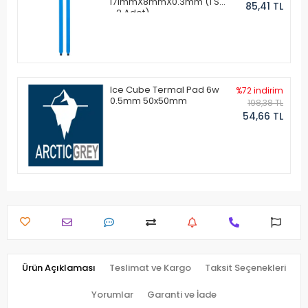
171mmX8mmX0.3mm (1 Set
85,41 TL
- 2 Adet)
Ice Cube Termal Pad 6w
%72 indirim
0.5mm 50x50mm
198,38 TL
54,66 TL
Ürün Açıklaması
Teslimat ve Kargo
Taksit Seçenekleri
Yorumlar
Garanti ve İade