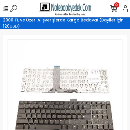
0
2900 TL ve Üzeri Alışverişlerde Kargo Bedava! (Bayiler için
120USD)