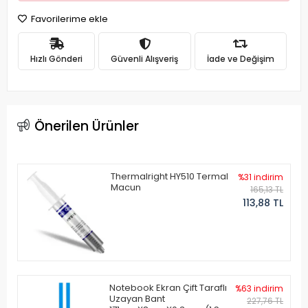
Favorilerime ekle
Hızlı Gönderi
Güvenli Alışveriş
İade ve Değişim
Önerilen Ürünler
Thermalright HY510 Termal
%31 indirim
Macun
165,13 TL
113,88 TL
Notebook Ekran Çift Taraflı
%63 indirim
Uzayan Bant
227,76 TL