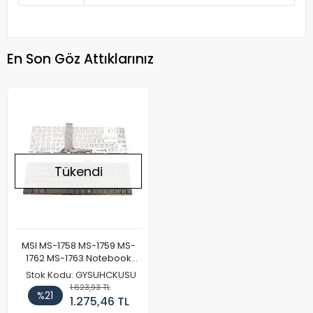
En Son Göz Attıklarınız
Tükendi
MSI MS-1758 MS-1759 MS-
1762 MS-1763 Notebook
Klavye
Stok Kodu: GYSUHCKUSU
1.623,93 TL
%21
1.275,46 TL