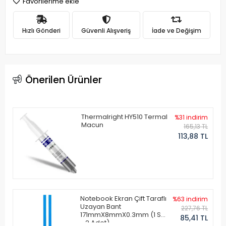
Favorilerime ekle
Hızlı Gönderi
Güvenli Alışveriş
İade ve Değişim
Önerilen Ürünler
Thermalright HY510 Termal
%31 indirim
Macun
165,13 TL
113,88 TL
Notebook Ekran Çift Taraflı
%63 indirim
Uzayan Bant
227,76 TL
171mmX8mmX0.3mm (1 Set
85,41 TL
- 2 Adet)