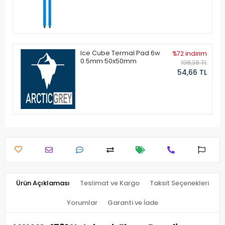
Ice Cube Termal Pad 6w
%72 indirim
0.5mm 50x50mm
198,38 TL
54,66 TL
Ürün Açıklaması
Teslimat ve Kargo
Taksit Seçenekleri
Yorumlar
Garanti ve İade