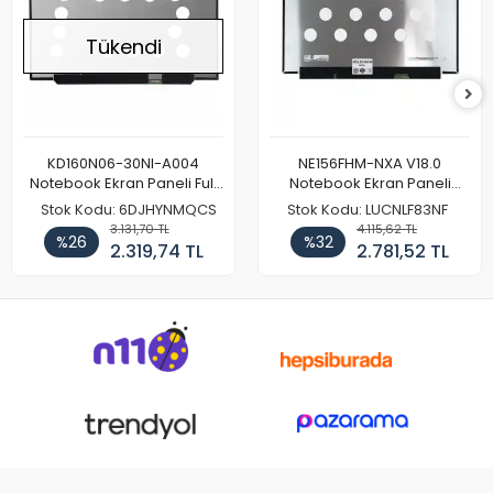
Tükendi
KD160N06-30NI-A004
NE156FHM-NXA V18.0
Notebook Ekran Paneli Full
Notebook Ekran Paneli
HD
144Hz
Stok Kodu: 6DJHYNMQCS
Stok Kodu: LUCNLF83NF
3.131,70 TL
4.115,62 TL
%26
%32
2.319,74 TL
2.781,52 TL