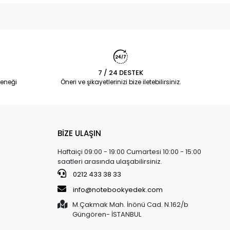
7 / 24 DESTEK
eneği
Öneri ve şikayetlerinizi bize iletebilirsiniz.
BİZE ULAŞIN
Haftaiçi 09:00 - 19:00 Cumartesi 10:00 - 15:00
saatleri arasında ulaşabilirsiniz.
0212 433 38 33
info@notebookyedek.com
M.Çakmak Mah. İnönü Cad. N.162/b
Güngören- İSTANBUL