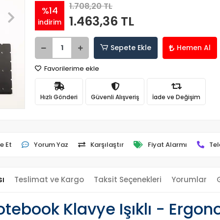
1.708,20 TL
%14
1.463,36 TL
indirim
Sepete Ekle
Hemen Al
Favorilerime ekle
Hızlı Gönderi
Güvenli Alışveriş
İade ve Değişim
e Et
Yorum Yaz
Karşılaştır
Fiyat Alarmı
Tel
sı
Teslimat ve Kargo
Taksit Seçenekleri
Yorumlar
ebook Klavye Işıklı - Ergon