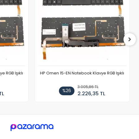
 RGB Işıklı
HP Omen 15-EN Notebook Klavye RGB Işıklı
3.005,86 TL
%26
TL
2.226,35 TL