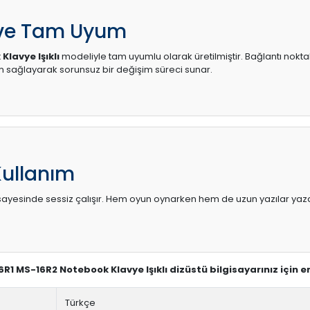
 ve Tam Uyum
lavye Işıklı
modeliyle tam uyumlu olarak üretilmiştir. Bağlantı noktal
sağlayarak sorunsuz bir değişim süreci sunar.
Kullanım
sı sayesinde sessiz çalışır. Hem oyun oynarken hem de uzun yazılar yaza
16R1 MS-16R2 Notebook Klavye Işıklı dizüstü bilgisayarınız için 
Türkçe