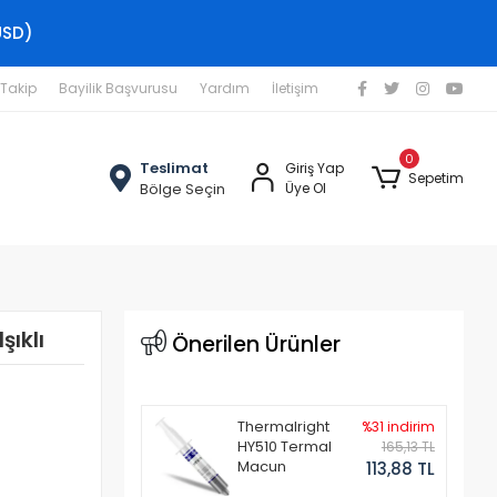
USD)
 Takip
Bayilik Başvurusu
Yardım
İletişim
0
Teslimat
Giriş Yap
Sepetim
Bölge Seçin
Üye Ol
şıklı
Önerilen Ürünler
Thermalright
%31 indirim
HY510 Termal
165,13 TL
Macun
113,88 TL