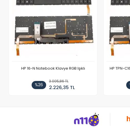
HP 16-N Notebook Klavye RGB Işıklı
HP TPN-C1
3.005,86 TL
%26
2.226,35 TL