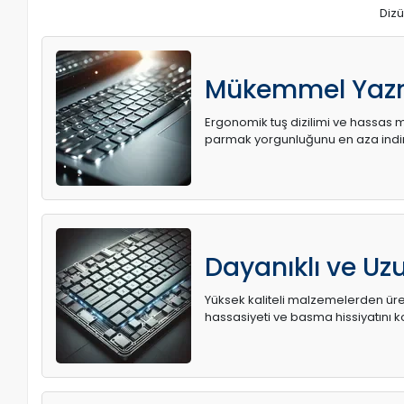
Dizü
Mükemmel Yaz
Ergonomik tuş dizilimi ve hassas me
parmak yorgunluğunu en aza indir
Dayanıklı ve U
Yüksek kaliteli malzemelerden üret
hassasiyeti ve basma hissiyatını k