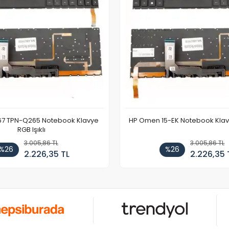
67 TPN-Q265 Notebook Klavye
HP Omen 15-EK Notebook Klavye
RGB Işıklı
3.005,86 TL
3.005,86 TL
%26
%26
2.226,35 TL
2.226,35 