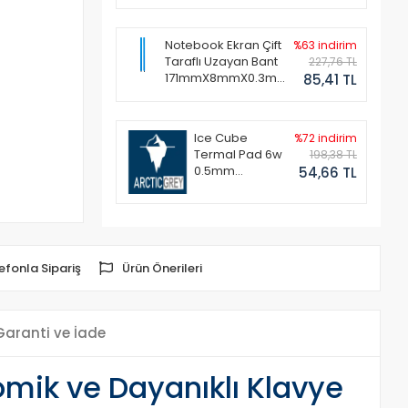
Notebook Ekran Çift
%63 indirim
Taraflı Uzayan Bant
227,76 TL
171mmX8mmX0.3mm
85,41 TL
(1 Set - 2 Adet)
Ice Cube
%72 indirim
Termal Pad 6w
198,38 TL
0.5mm
54,66 TL
50x50mm
efonla Sipariş
Ürün Önerileri
Garanti ve İade
omik ve Dayanıklı Klavye