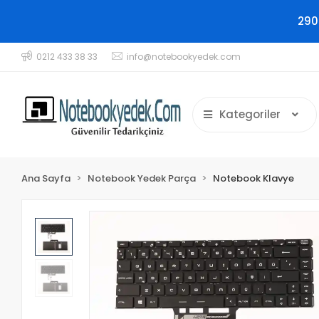
290
0212 433 38 33
info@notebookyedek.com
Kategoriler
Ana Sayfa
Notebook Yedek Parça
Notebook Klavye