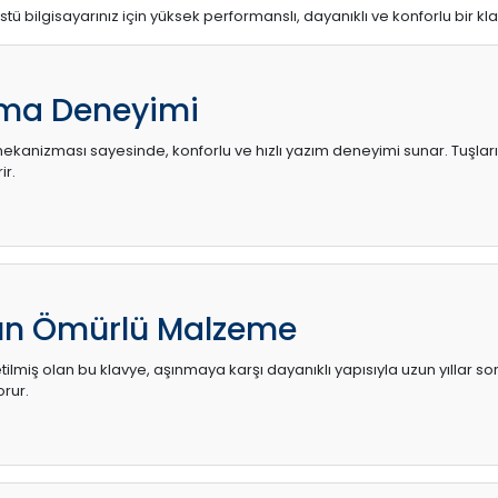
stü bilgisayarınız için yüksek performanslı, dayanıklı ve konforlu bir kl
ma Deneyimi
kanizması sayesinde, konforlu ve hızlı yazım deneyimi sunar. Tuşların d
ir.
zun Ömürlü Malzeme
ilmiş olan bu klavye, aşınmaya karşı dayanıklı yapısıyla uzun yıllar so
orur.