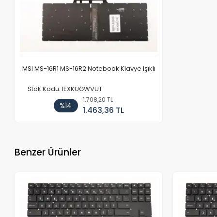
MSI MS-16R1 MS-16R2 Notebook Klavye Işıklı
Stok Kodu: IEXKUGWVUT
1.708,20 TL
%14
1.463,36 TL
Benzer Ürünler