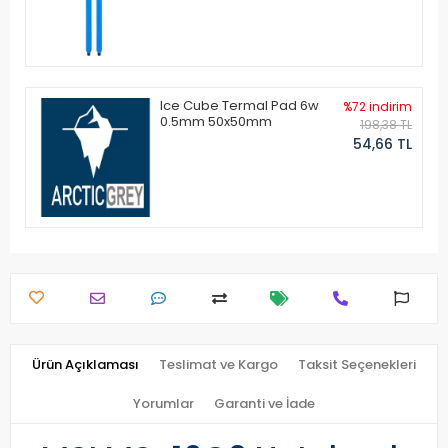
Ice Cube Termal Pad 6w
%72 indirim
0.5mm 50x50mm
198,38 TL
54,66 TL
Ürün Açıklaması
Teslimat ve Kargo
Taksit Seçenekleri
Yorumlar
Garanti ve İade