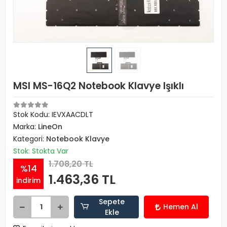
MSI MS-16Q2 Notebook Klavye Işıklı
Stok Kodu: IEVXAACDLT
Marka:
LineOn
Kategori:
Notebook Klavye
Stok: Stokta Var
1.708,20 TL
%14
1.463,36 TL
indirim
Sepete
Hemen Al
Ekle