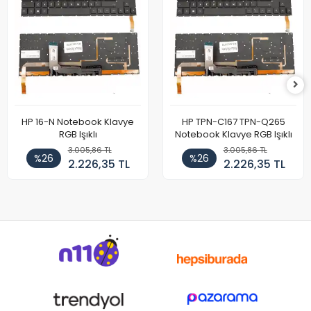
HP 16-N Notebook Klavye
HP TPN-C167 TPN-Q265
RGB Işıklı
Notebook Klavye RGB Işıklı
3.005,86 TL
3.005,86 TL
%26
%26
2.226,35 TL
2.226,35 TL