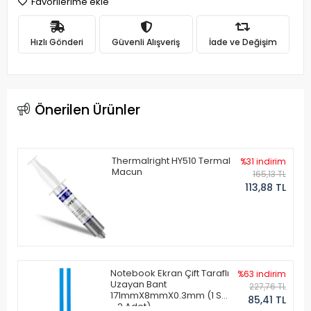
Favorilerime ekle
Hızlı Gönderi
Güvenli Alışveriş
İade ve Değişim
Önerilen Ürünler
Thermalright HY510 Termal
%31 indirim
Macun
165,13 TL
113,88 TL
Notebook Ekran Çift Taraflı
%63 indirim
Uzayan Bant
227,76 TL
171mmX8mmX0.3mm (1 Set
85,41 TL
- 2 Adet)