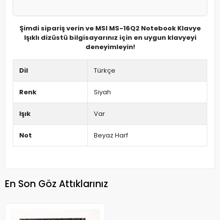
Şimdi sipariş verin ve MSI MS-16Q2 Notebook Klavye
Işıklı dizüstü bilgisayarınız için en uygun klavyeyi
deneyimleyin!
Dil
Türkçe
Renk
Siyah
Işık
Var
Not
Beyaz Harf
En Son Göz Attıklarınız