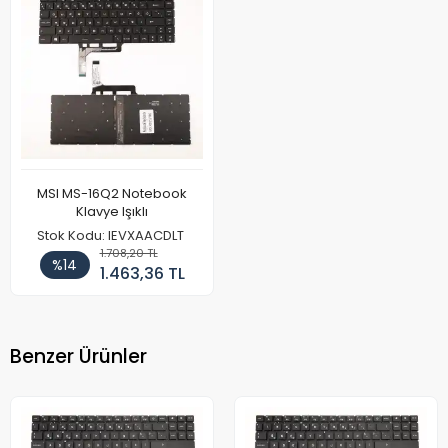
MSI MS-16Q2 Notebook
Klavye Işıklı
Stok Kodu: IEVXAACDLT
1.708,20 TL
%14
1.463,36 TL
Benzer Ürünler