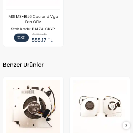
MSI MS-16J6 Cpu and Vga
Fan OEM
Stok Kodu: BALZALGKYR
789,05 TL
%30
555,17 TL
Benzer Ürünler