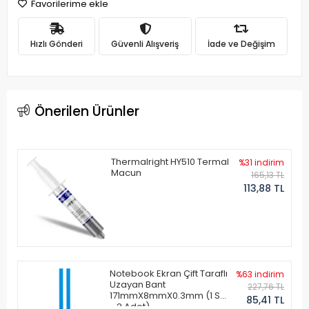
Favorilerime ekle
Hızlı Gönderi
Güvenli Alışveriş
İade ve Değişim
Önerilen Ürünler
Thermalright HY510 Termal
%31 indirim
Macun
165,13 TL
113,88 TL
Notebook Ekran Çift Taraflı
%63 indirim
Uzayan Bant
227,76 TL
171mmX8mmX0.3mm (1 Set
85,41 TL
- 2 Adet)