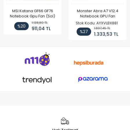
MSI Katana GF66 GF76
Monster Abra A7 V12.4
Notebook Gpu Fan (Sol)
Notebook GPU Fan
1.138,80 TL
Stok Kodu: AYXVLBX881
%20
911,04 TL
1.837,45 TL
%27
1.333,53 TL