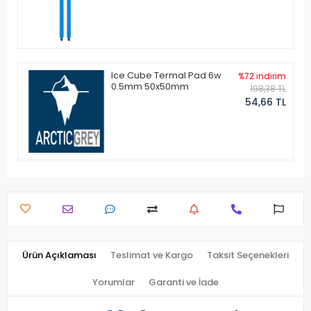
Ice Cube Termal Pad 6w
%72 indirim
0.5mm 50x50mm
198,38 TL
54,66 TL
Ürün Açıklaması
Teslimat ve Kargo
Taksit Seçenekleri
Yorumlar
Garanti ve İade