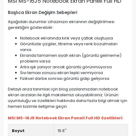
MSI MS-16J5 Notebook Ekran Paneli Full HD
Başlıca Ekran Değişim Sebepleri
Aşağıdaki durumlar cihazınızın ekranının değiştirilmesi
gerektiğini gösterebilir:
Notebook ekranında kırık veya çatlak oluştuysa
Görüntüde çizgiler, titreme veya renk bozulmaları
varsa
Ekranda tamamen siyah ekran (görüntü gelmeme)
problemi varsa
Arka ışık yanıyor ancak görüntü görünmüyorsa
Sıvı teması sonucu ekran tepki vermiyorsa
Fiziksel darbe sonrası görüntü gidip geliyorsa
Detaylı arıza tanımları için blog yazılarımızdan notebook
ekran arızaları ile ilgili makalemizi okuyabilirsiniz. Ürünün
uyumluluğu ve özellikleri hakkında daha fazla bilgi almak için
hemen bizimle iletişime geçin.
MSI MS-16J5 Notebook Ekran Paneli Full HD özellikleri:
Boyut
15.6''