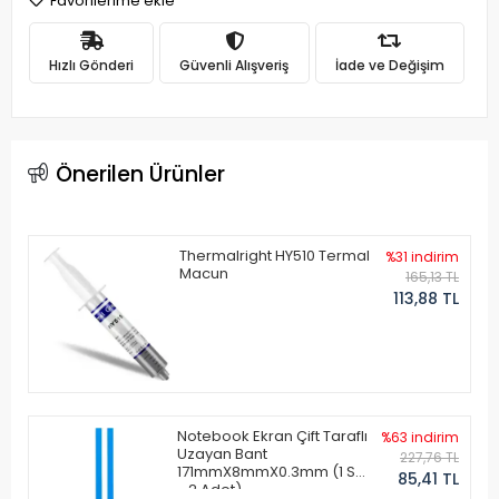
Favorilerime ekle
Hızlı Gönderi
Güvenli Alışveriş
İade ve Değişim
Önerilen Ürünler
Thermalright HY510 Termal
%31 indirim
Macun
165,13 TL
113,88 TL
Notebook Ekran Çift Taraflı
%63 indirim
Uzayan Bant
227,76 TL
171mmX8mmX0.3mm (1 Set
85,41 TL
- 2 Adet)