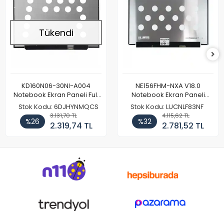
Tükendi
KD160N06-30NI-A004
NE156FHM-NXA V18.0
Notebook Ekran Paneli Full
Notebook Ekran Paneli
HD
144Hz
Stok Kodu: 6DJHYNMQCS
Stok Kodu: LUCNLF83NF
3.131,70 TL
4.115,62 TL
%26
%32
2.319,74 TL
2.781,52 TL