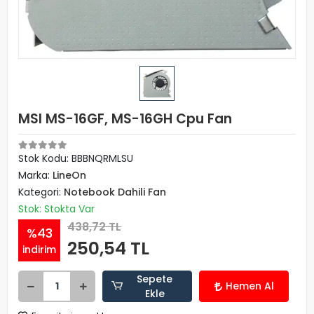
MSI MS-16GF, MS-16GH Cpu Fan
Stok Kodu: BBBNQRMLSU
Marka:
LineOn
Kategori:
Notebook Dahili Fan
Stok: Stokta Var
438,72 TL
%43
250,54 TL
indirim
Sepete
Hemen Al
Ekle