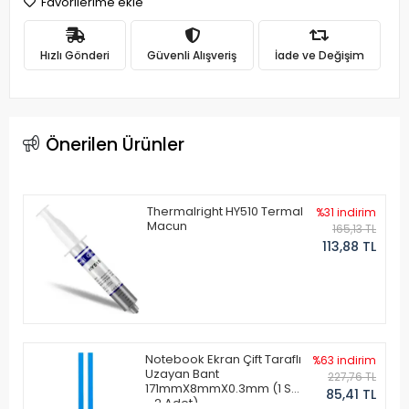
Favorilerime ekle
Hızlı Gönderi
Güvenli Alışveriş
İade ve Değişim
Önerilen Ürünler
Thermalright HY510 Termal
%31 indirim
Macun
165,13 TL
113,88 TL
Notebook Ekran Çift Taraflı
%63 indirim
Uzayan Bant
227,76 TL
171mmX8mmX0.3mm (1 Set
85,41 TL
- 2 Adet)