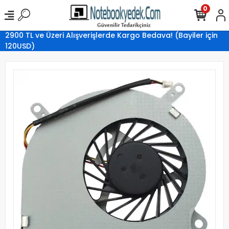
0
2900 TL ve Üzeri Alışverişlerde Kargo Bedava! (Bayiler için
120USD)