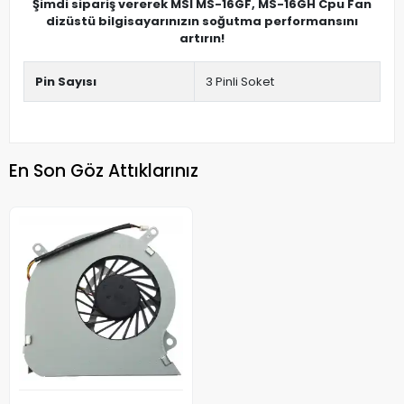
Şimdi sipariş vererek MSI MS-16GF, MS-16GH Cpu Fan
dizüstü bilgisayarınızın soğutma performansını
artırın!
Pin Sayısı
3 Pinli Soket
En Son Göz Attıklarınız