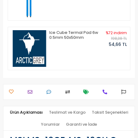
Ice Cube Termal Pad 6w
%72 indirim
0.5mm 50x50mm
198,38 TL
54,66 TL
Ürün Açıklaması
Teslimat ve Kargo
Taksit Seçenekleri
Yorumlar
Garanti ve İade