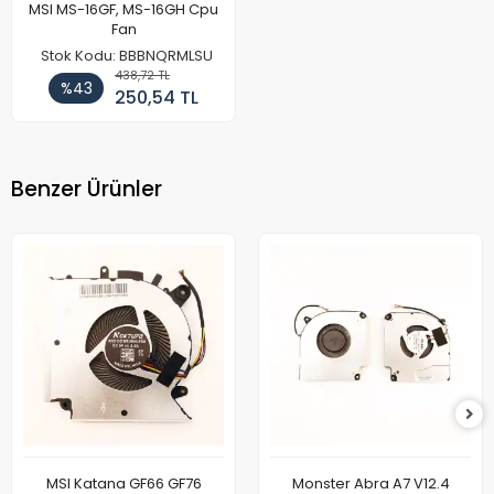
MSI MS-16GF, MS-16GH Cpu
Fan
Stok Kodu: BBBNQRMLSU
438,72 TL
%43
250,54 TL
Benzer Ürünler
MSI Katana GF66 GF76
Monster Abra A7 V12.4