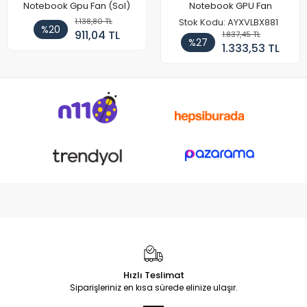
Notebook Gpu Fan (Sol)
Notebook GPU Fan
1.138,80 TL
Stok Kodu: AYXVLBX881
%20
911,04 TL
1.837,45 TL
%27
1.333,53 TL
Hızlı Teslimat
Siparişleriniz en kısa sürede elinize ulaşır.