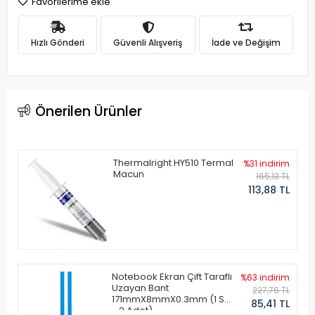
Favorilerime ekle
Hızlı Gönderi
Güvenli Alışveriş
İade ve Değişim
Önerilen Ürünler
Thermalright HY510 Termal
%31 indirim
Macun
165,13 TL
113,88 TL
Notebook Ekran Çift Taraflı
%63 indirim
Uzayan Bant
227,76 TL
171mmX8mmX0.3mm (1 Set
85,41 TL
- 2 Adet)