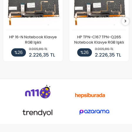
HP 16-N Notebook Klavye
HP TPN-C167 TPN-Q265
RGB Işıklı
Notebook Klavye RGB Işıklı
3.005,86 TL
3.005,86 TL
%26
%26
2.226,35 TL
2.226,35 TL