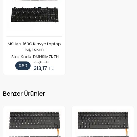
MSI Ms-163C Klavye Laptop
Tuş Takımı
Stok Kodu: DMNSIMZKZH
787,08 TL
%60
313,17 TL
Benzer Ürünler