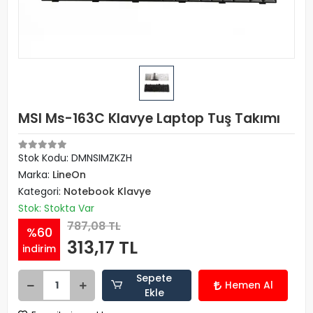
MSI Ms-163C Klavye Laptop Tuş Takımı
Stok Kodu: DMNSIMZKZH
Marka:
LineOn
Kategori:
Notebook Klavye
Stok: Stokta Var
787,08 TL
%60
313,17 TL
indirim
Sepete
Hemen Al
Ekle