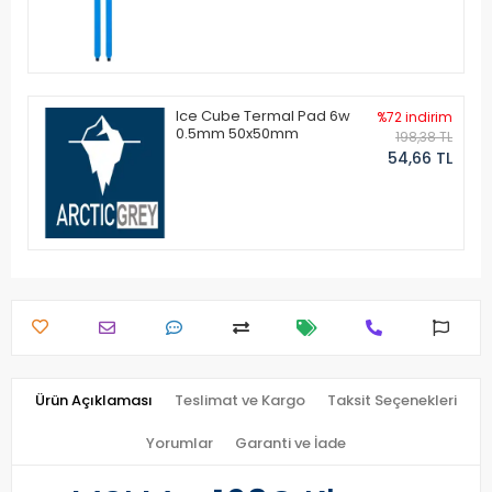
Ice Cube Termal Pad 6w
%72 indirim
0.5mm 50x50mm
198,38 TL
54,66 TL
Ürün Açıklaması
Teslimat ve Kargo
Taksit Seçenekleri
Yorumlar
Garanti ve İade