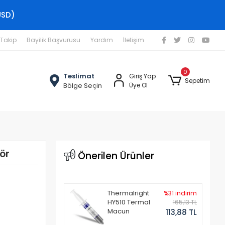
USD)
 Takip
Bayilik Başvurusu
Yardım
İletişim
0
Teslimat
Giriş Yap
Sepetim
Bölge Seçin
Üye Ol
ör
Önerilen Ürünler
Thermalright
%31 indirim
HY510 Termal
165,13 TL
Macun
113,88 TL