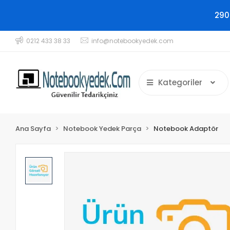
290
0212 433 38 33
info@notebookyedek.com
Kategoriler
Ana Sayfa
Notebook Yedek Parça
Notebook Adaptör