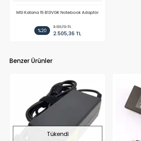
MSI Katana 15 B13VGK Notebook Adaptör
3.131,70 TL
%20
2.505,36 TL
Benzer Ürünler
Stokta Yok
Tükendi