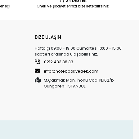
7 / 24 DESTEK
eneği
Öneri ve şikayetlerinizi bize iletebilirsiniz.
BİZE ULAŞIN
Haftaiçi 09:00 - 19:00 Cumartesi 10:00 - 15:00
saatleri arasında ulaşabilirsiniz.
0212 433 38 33
info@notebookyedek.com
M.Çakmak Mah. İnönü Cad. N.162/b
Güngören- İSTANBUL