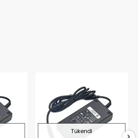
Stokta Yok
Stokta Yok
Tükendi