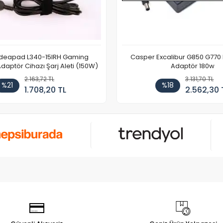
Ideapad L340-15IRH Gaming
Casper Excalibur G850 G770
aptör Cihazı Şarj Aleti (150W)
Adaptör 180w
2.163,72 TL
3.131,70 TL
%21
%18
1.708,20 TL
2.562,30 