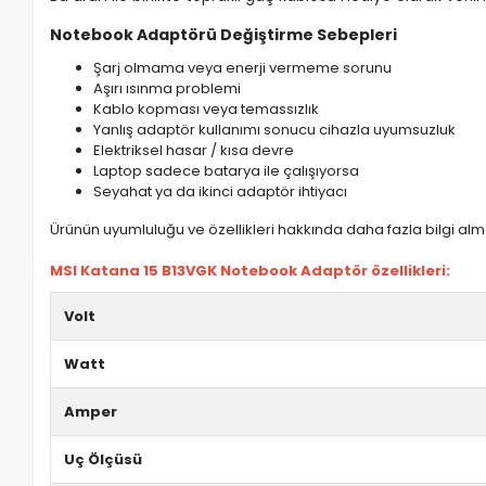
Notebook Adaptörü Değiştirme Sebepleri
Şarj olmama veya enerji vermeme sorunu
Aşırı ısınma problemi
Kablo kopması veya temassızlık
Yanlış adaptör kullanımı sonucu cihazla uyumsuzluk
Elektriksel hasar / kısa devre
Laptop sadece batarya ile çalışıyorsa
Seyahat ya da ikinci adaptör ihtiyacı
Ürünün uyumluluğu ve özellikleri hakkında daha fazla bilgi almak
MSI Katana 15 B13VGK Notebook Adaptör özellikleri:
Volt
Watt
Amper
Uç Ölçüsü