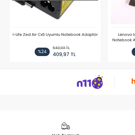
I-Life Zed Air Cx5 Uyumlu Notebook Adaptör
Lenovo 
Notebook Ad
540,93 TL
%24
409,97 TL