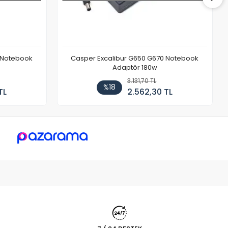
 Notebook
Casper Excalibur G650 G670 Notebook
Adaptör 180w
3.131,70 TL
%18
TL
2.562,30 TL