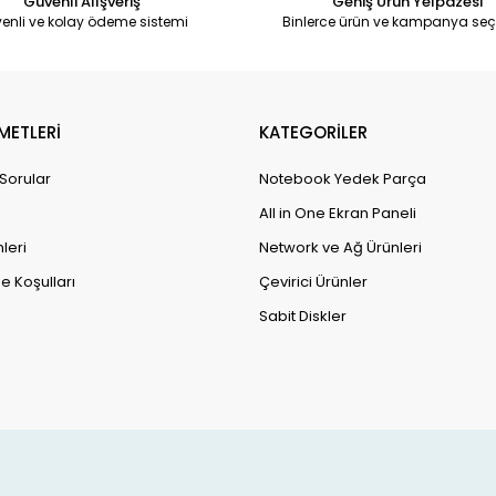
Güvenli Alışveriş
Geniş Ürün Yelpazesi
enli ve kolay ödeme sistemi
Binlerce ürün ve kampanya seç
METLERİ
KATEGORİLER
 Sorular
Notebook Yedek Parça
All in One Ekran Paneli
leri
Network ve Ağ Ürünleri
e Koşulları
Çevirici Ürünler
Sabit Diskler