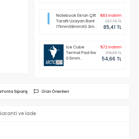
Notebook Ekran Çift
%63 indirim
Taraflı Uzayan Bant
227,76 TL
171mmX8mmX0.3mm
85,41 TL
(1 Set - 2 Adet)
Ice Cube
%72 indirim
Termal Pad 6w
198,38 TL
0.5mm
54,66 TL
50x50mm
efonla Sipariş
Ürün Önerileri
Garanti ve İade