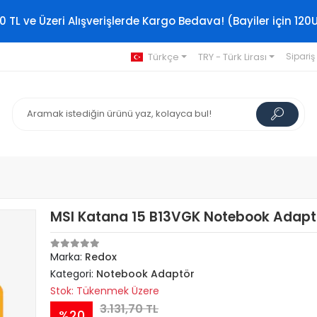
0 TL ve Üzeri Alışverişlerde Kargo Bedava! (Bayiler için 120
Türkçe
TRY - Türk Lirası
Sipariş
MSI Katana 15 B13VGK Notebook Adapt
Marka:
Redox
Kategori:
Notebook Adaptör
Stok: Tükenmek Üzere
3.131,70 TL
%20