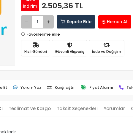
2.505,36 TL
indirim
Sepete Ekle
Hemen Al
Favorilerime ekle
Hızlı Gönderi
Güvenli Alışveriş
İade ve Değişim
e Et
Yorum Yaz
Karşılaştır
Fiyat Alarmı
Tel
sı
Teslimat ve Kargo
Taksit Seçenekleri
Yorumlar
mektedir.