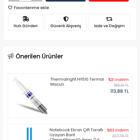
Favorilerime ekle
Hızlı Gönderi
Güvenli Alışveriş
İade ve Değişim
Önerilen Ürünler
Thermalright HY510 Termal
%31 indirim
Macun
165,13 TL
113,88 TL
Notebook Ekran Çift Taraflı
%63 indirim
Uzayan Bant
227,76 TL
171mmX8mmX0.3mm (1 Set