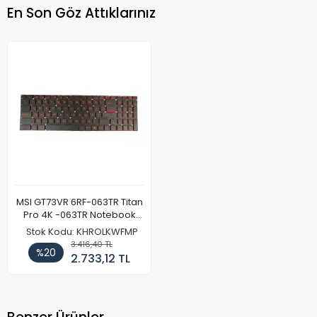
En Son Göz Attıklarınız
MSI GT73VR 6RF-063TR Titan
Pro 4K -063TR Notebook
Klavye Işıklı Kırmızı
Stok Kodu: KHROLKWFMP
3.416,40 TL
%20
2.733,12 TL