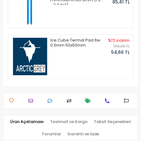
85,41 TL
- 2 Adet)
Ice Cube Termal Pad 6w
%72 indirim
0.5mm 50x50mm
198,38 TL
54,66 TL
Ürün Açıklaması
Teslimat ve Kargo
Taksit Seçenekleri
Yorumlar
Garanti ve İade