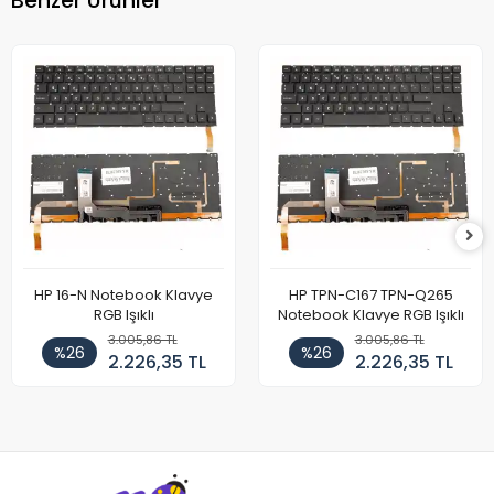
Benzer Ürünler
HP 16-N Notebook Klavye
HP TPN-C167 TPN-Q265
RGB Işıklı
Notebook Klavye RGB Işıklı
3.005,86 TL
3.005,86 TL
%26
%26
2.226,35 TL
2.226,35 TL