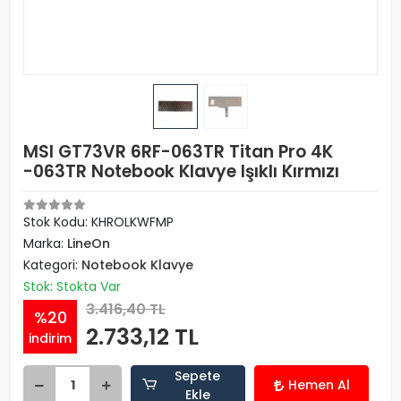
MSI GT73VR 6RF-063TR Titan Pro 4K
-063TR Notebook Klavye Işıklı Kırmızı
Stok Kodu: KHROLKWFMP
Marka:
LineOn
Kategori:
Notebook Klavye
Stok: Stokta Var
3.416,40 TL
%20
2.733,12 TL
indirim
Sepete
Hemen Al
Ekle