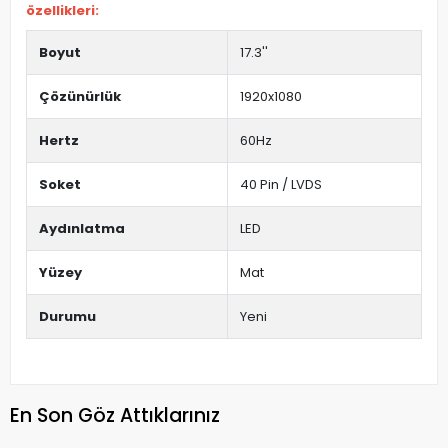
özellikleri:
Boyut
17.3''
Çözünürlük
1920x1080
Hertz
60Hz
Soket
40 Pin / LVDS
Aydınlatma
LED
Yüzey
Mat
Durumu
Yeni
En Son Göz Attıklarınız