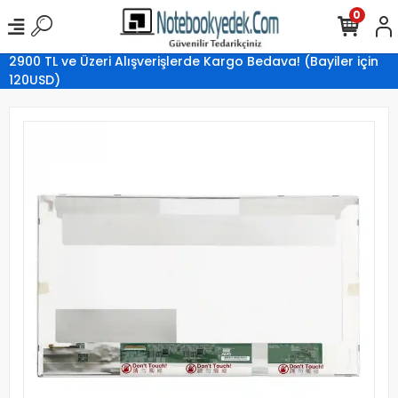
0
2900 TL ve Üzeri Alışverişlerde Kargo Bedava! (Bayiler için
120USD)