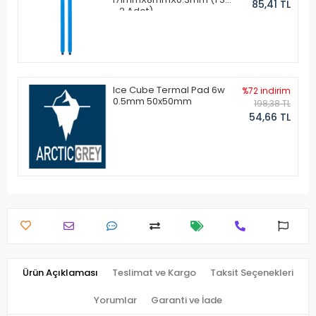
85,41 TL
- 2 Adet)
Ice Cube Termal Pad 6w
%72 indirim
0.5mm 50x50mm
198,38 TL
54,66 TL
Ürün Açıklaması
Teslimat ve Kargo
Taksit Seçenekleri
Yorumlar
Garanti ve İade