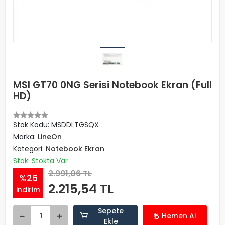
MSI GT70 0NG Serisi Notebook Ekran (Full
HD)
Stok Kodu: MSDDLTGSQX
Marka:
LineOn
Kategori:
Notebook Ekran
Stok: Stokta Var
2.991,06 TL
%26
2.215,54 TL
indirim
Sepete
Hemen Al
Ekle