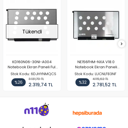
Tükendi
KD160N06-30NI-A004
NE156FHM-NXA V18.0
Notebook Ekran Paneli Full
Notebook Ekran Paneli
HD
144Hz
Stok Kodu: 6DJHYNMQCS
Stok Kodu: LUCNLF83NF
3.131,70 TL
4.115,62 TL
%26
%32
2.319,74 TL
2.781,52 TL