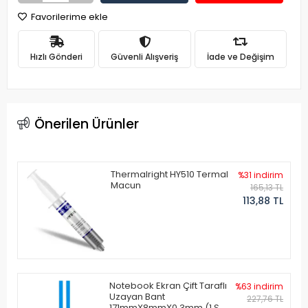
Favorilerime ekle
Hızlı Gönderi
Güvenli Alışveriş
İade ve Değişim
Önerilen Ürünler
Thermalright HY510 Termal
%31 indirim
Macun
165,13 TL
113,88 TL
Notebook Ekran Çift Taraflı
%63 indirim
Uzayan Bant
227,76 TL
171mmX8mmX0.3mm (1 Set