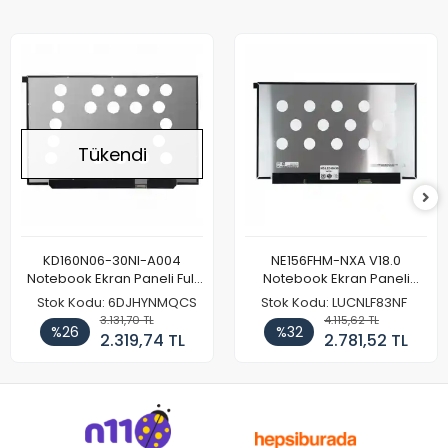
Tükendi
KD160N06-30NI-A004
NE156FHM-NXA V18.0
Notebook Ekran Paneli Full
Notebook Ekran Paneli
HD
144Hz
Stok Kodu: 6DJHYNMQCS
Stok Kodu: LUCNLF83NF
3.131,70 TL
4.115,62 TL
%26
%32
2.319,74 TL
2.781,52 TL