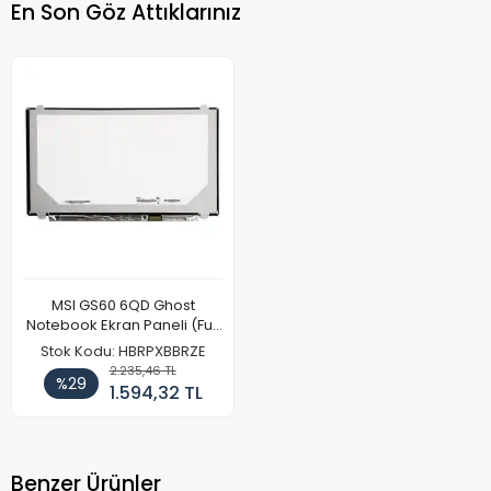
En Son Göz Attıklarınız
MSI GS60 6QD Ghost
Notebook Ekran Paneli (Full
HD)
Stok Kodu: HBRPXBBRZE
2.235,46 TL
%29
1.594,32 TL
Benzer Ürünler