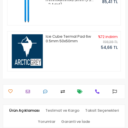
85,41 TL
- 2 Adet)
Ice Cube Termal Pad 6w
%72 indirim
0.5mm 50x50mm
198,38 TL
54,66 TL
Ürün Açıklaması
Teslimat ve Kargo
Taksit Seçenekleri
Yorumlar
Garanti ve İade