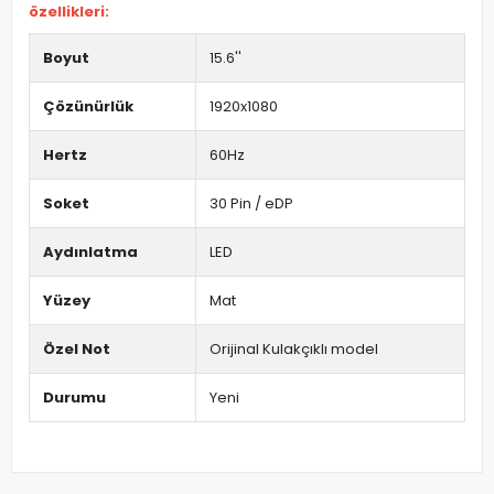
özellikleri:
Boyut
15.6''
Çözünürlük
1920x1080
Hertz
60Hz
Soket
30 Pin / eDP
Aydınlatma
LED
Yüzey
Mat
Özel Not
Orijinal Kulakçıklı model
Durumu
Yeni