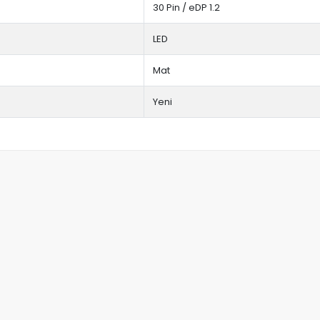
30 Pin / eDP 1.2
LED
Mat
Yeni