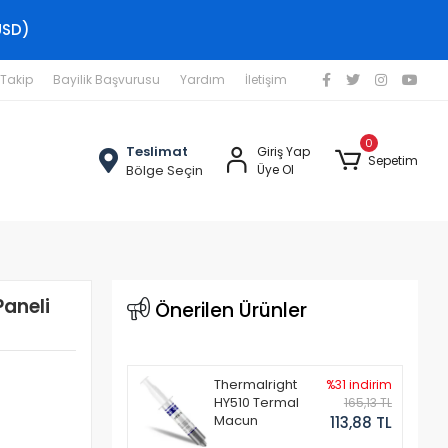
USD)
 Takip
Bayilik Başvurusu
Yardım
İletişim
0
Teslimat
Giriş Yap
Sepetim
Bölge Seçin
Üye Ol
Paneli
Önerilen Ürünler
Thermalright
%31 indirim
HY510 Termal
165,13 TL
Macun
113,88 TL