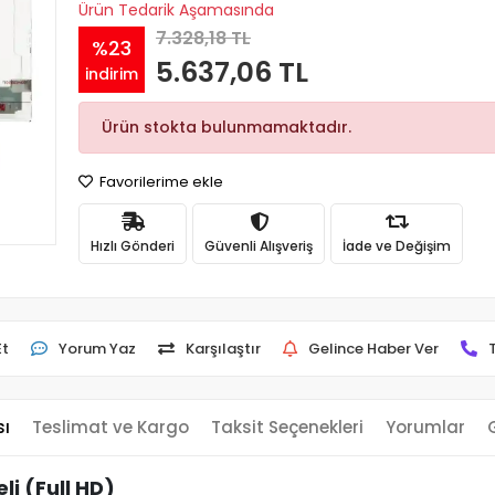
Ürün Tedarik Aşamasında
7.328,18 TL
%23
5.637,06 TL
indirim
Ürün stokta bulunmamaktadır.
Favorilerime ekle
Hızlı Gönderi
Güvenli Alışveriş
İade ve Değişim
Et
Yorum Yaz
Karşılaştır
Gelince Haber Ver
sı
Teslimat ve Kargo
Taksit Seçenekleri
Yorumlar
i (Full HD)