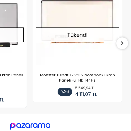
Tükendi
Ekran Paneli
Monster Tulpar T7 V21.2 Notebook Ekran
Paneli Full HD 144Hz
5.549,94 TL
%26
4.111,07 TL
TL