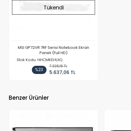
Tükendi
MSI GP72VR 7RF Serisi Notebook Ekran
Paneli (Full HD)
Stok Kodu: HHCMKEHUIQ
7.328,18 TL
%23
5.637,06 TL
Benzer Ürünler
Stokta Yok