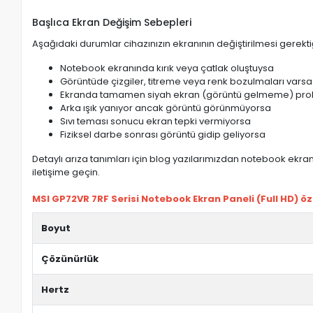
Başlıca Ekran Değişim Sebepleri
Aşağıdaki durumlar cihazınızın ekranının değiştirilmesi gerektiğ
Notebook ekranında kırık veya çatlak oluştuysa
Görüntüde çizgiler, titreme veya renk bozulmaları varsa
Ekranda tamamen siyah ekran (görüntü gelmeme) pro
Arka ışık yanıyor ancak görüntü görünmüyorsa
Sıvı teması sonucu ekran tepki vermiyorsa
Fiziksel darbe sonrası görüntü gidip geliyorsa
Detaylı arıza tanımları için blog yazılarımızdan notebook ekran 
iletişime geçin.
MSI GP72VR 7RF Serisi Notebook Ekran Paneli (Full HD) özel
Boyut
Çözünürlük
Hertz