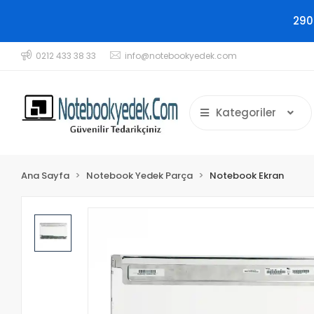
290
0212 433 38 33
info@notebookyedek.com
Kategoriler
Ana Sayfa
Notebook Yedek Parça
Notebook Ekran