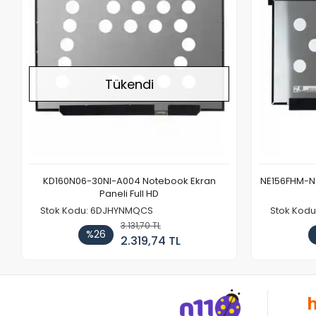
Tükendi
KD160N06-30NI-A004 Notebook Ekran
NE156FHM-NX
Paneli Full HD
Stok Kodu: 6DJHYNMQCS
Stok Kodu
3.131,70 TL
%26
2.319,74 TL