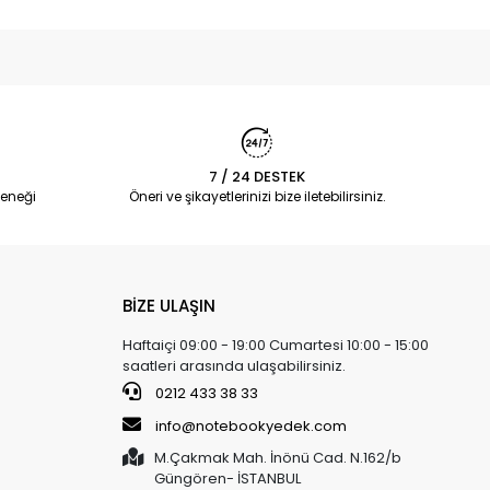
7 / 24 DESTEK
eneği
Öneri ve şikayetlerinizi bize iletebilirsiniz.
BİZE ULAŞIN
Haftaiçi 09:00 - 19:00 Cumartesi 10:00 - 15:00
saatleri arasında ulaşabilirsiniz.
0212 433 38 33
info@notebookyedek.com
M.Çakmak Mah. İnönü Cad. N.162/b
Güngören- İSTANBUL