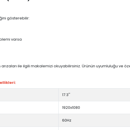
ini gösterebilir:
blemi varsa
arızaları ile ilgili makalemizi okuyabilirsiniz. Ürünün uyumluluğu ve ö
likleri:
17.3''
1920x1080
60Hz