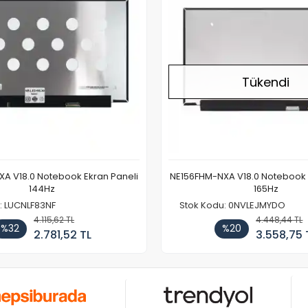
Tükendi
A V18.0 Notebook Ekran Paneli
NE156FHM-NXA V18.0 Notebook 
144Hz
165Hz
: LUCNLF83NF
Stok Kodu: 0NVLEJMYDO
4.115,62 TL
4.448,44 TL
%32
%20
2.781,52 TL
3.558,75 