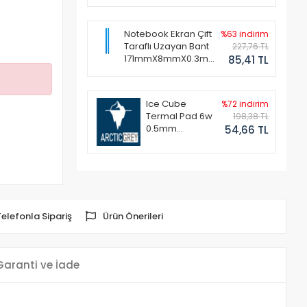
Notebook Ekran Çift
%63 indirim
Taraflı Uzayan Bant
227,76 TL
171mmX8mmX0.3mm
85,41 TL
(1 Set - 2 Adet)
Ice Cube
%72 indirim
Termal Pad 6w
198,38 TL
0.5mm
54,66 TL
50x50mm
Telefonla Sipariş
Ürün Önerileri
Garanti ve İade