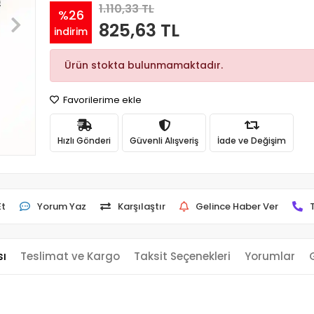
1.110,33 TL
%26
825,63 TL
indirim
Ürün stokta bulunmamaktadır.
Favorilerime ekle
Hızlı Gönderi
Güvenli Alışveriş
İade ve Değişim
Et
Yorum Yaz
Karşılaştır
Gelince Haber Ver
sı
Teslimat ve Kargo
Taksit Seçenekleri
Yorumlar