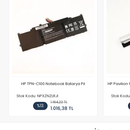
HP TPN-C100 Notebook Batarya Pil
HP Pavilion 
Stok Kodu: NPXZNZLRJI
Stok Kod
1.164,22 TL
%13
1.016,38 TL