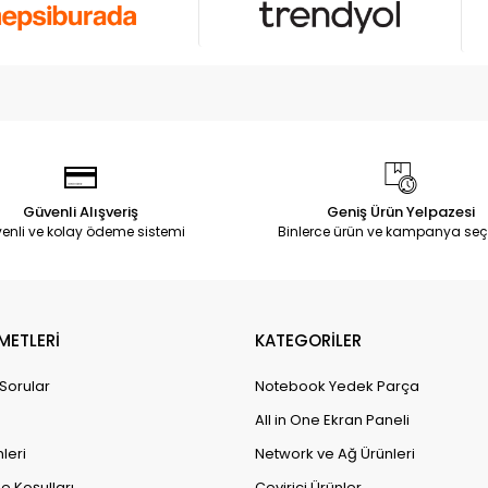
Güvenli Alışveriş
Geniş Ürün Yelpazesi
enli ve kolay ödeme sistemi
Binlerce ürün ve kampanya seç
METLERİ
KATEGORİLER
 Sorular
Notebook Yedek Parça
All in One Ekran Paneli
leri
Network ve Ağ Ürünleri
e Koşulları
Çevirici Ürünler