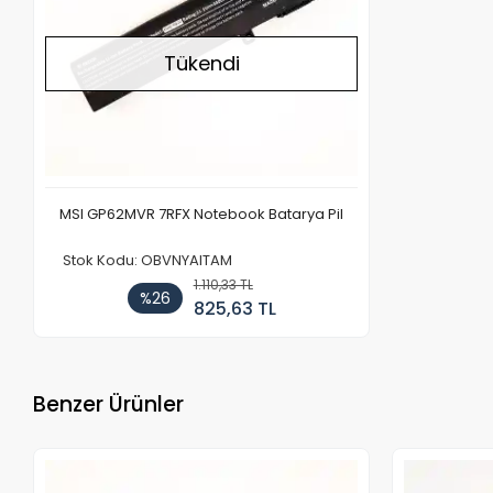
Tükendi
MSI GP62MVR 7RFX Notebook Batarya Pil
Stok Kodu: OBVNYAITAM
1.110,33 TL
%26
825,63 TL
Benzer Ürünler