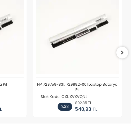
 Pil
HP 729759-831, 729892-001 Laptop Batarya
Pil
Stok Kodu: OXUXVXVQNJ
802,85 TL
%33
L
540,93 TL