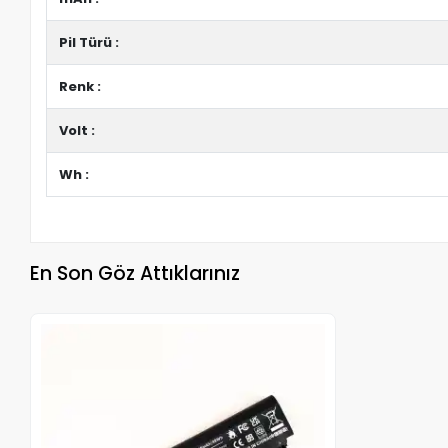
Pil Türü :
Renk :
Volt :
Wh :
En Son Göz Attıklarınız
Stokta Yok