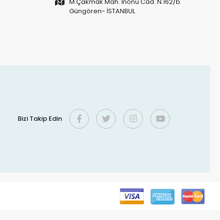
M.Çakmak Mah. İnönü Cad. N.162/b
Güngören- İSTANBUL
Bizi Takip Edin