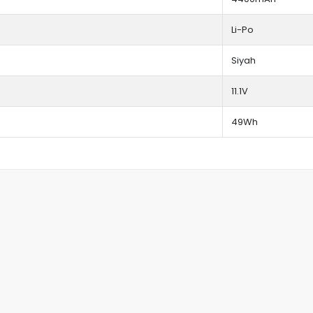
Li-Po
Siyah
11.1V
49Wh