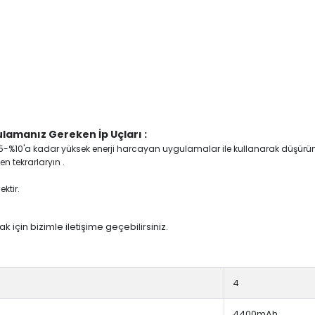
lamanız Gereken İp Uçları :
yi %5-%10'a kadar yüksek enerji harcayan uygulamalar ile kullanarak düşürü
n tekrarlaryın .
ktir.
 için bizimle iletişime geçebilirsiniz.
4
4400mAh