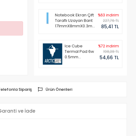
Notebook Ekran Çift
%63 indirim
Taraflı Uzayan Bant
227,76 TL
171mmX8mmX0.3mm
85,41 TL
(1 Set - 2 Adet)
Ice Cube
%72 indirim
Termal Pad 6w
198,38 TL
0.5mm
54,66 TL
50x50mm
Telefonla Sipariş
Ürün Önerileri
Garanti ve İade