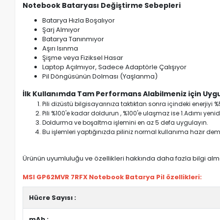
Notebook Bataryası Değiştirme Sebepleri
Batarya Hızla Boşalıyor
Şarj Almıyor
Batarya Tanınmıyor
Aşırı Isınma
Şişme veya Fiziksel Hasar
Laptop Açılmıyor, Sadece Adaptörle Çalışıyor
Pil Döngüsünün Dolması (Yaşlanma)
İlk Kullanımda Tam Performans Alabilmeniz için Uygu
Pili dizüstü bilgisayarınıza taktıktan sonra içindeki enerji
Pili %100'e kadar doldurun , %100'e ulaşmaz ise 1.Adımı yenide
Doldurma ve boşaltma işlemini en az 5 defa uygulayın.
Bu işlemleri yaptığınızda piliniz normal kullanıma hazır deme
Ürünün uyumluluğu ve özellikleri hakkında daha fazla bilgi almak
MSI GP62MVR 7RFX Notebook Batarya Pil özellikleri:
Hücre Sayısı :
mAh :