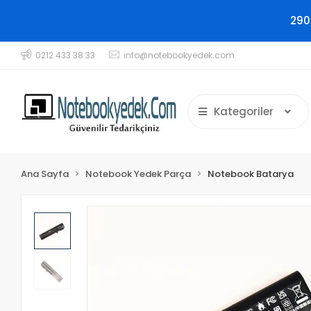
290
0212 433 38 33
info@notebookyedek.com
Kategoriler
Ana Sayfa
Notebook Yedek Parça
Notebook Batarya