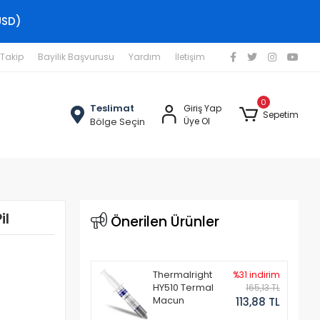
USD)
 Takip
Bayilik Başvurusu
Yardım
İletişim
0
Teslimat
Giriş Yap
Sepetim
Bölge Seçin
Üye Ol
il
Önerilen Ürünler
Thermalright
%31 indirim
HY510 Termal
165,13 TL
Macun
113,88 TL