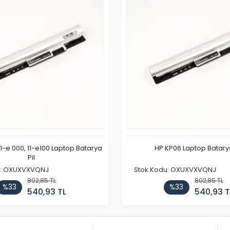
11-e 000, 11-e100 Laptop Batarya
HP KP06 Laptop Batarya
Pil
u: OXUXVXVQNJ
Stok Kodu: OXUXVXVQNJ
802,85 TL
802,85 TL
%33
%33
540,93 TL
540,93 T