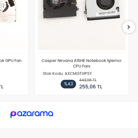
ook GPU Fan
Casper Nirvana A15HE Notebook İşlemci
CPU Fanı
Stok Kodu: AXCMGTGPSY
443,96 TL
%43
TL
255,06 TL