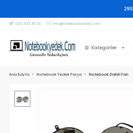
290
0212 433 38 33
info@notebookyedek.com
Kategoriler
Ana Sayfa
Notebook Yedek Parça
Notebook Dahili Fan