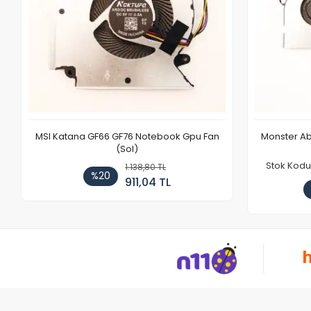
MSI Katana GF66 GF76 Notebook Gpu Fan
Monster Ab
(Sol)
Stok Kodu
1.138,80 TL
%20
911,04 TL