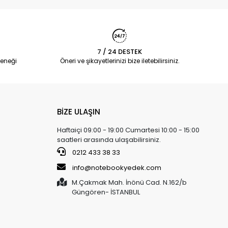
7 / 24 DESTEK
eneği
Öneri ve şikayetlerinizi bize iletebilirsiniz.
BİZE ULAŞIN
Haftaiçi 09:00 - 19:00 Cumartesi 10:00 - 15:00
saatleri arasında ulaşabilirsiniz.
0212 433 38 33
info@notebookyedek.com
M.Çakmak Mah. İnönü Cad. N.162/b
Güngören- İSTANBUL