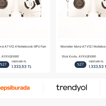
ra A7 V12.4 Notebook GPU Fan
Monster Abra A7 V12.1 Noteb
: AYXVLBX881
Stok Kodu: AYXVLBX881
1.837,45 TL
1.837,45 TL
%27
%27
1.333,53 TL
1.333,53 