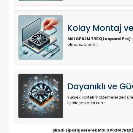
Kolay Montaj v
MSI GP62M 7REX(Leopard Pro)
olmanız önerilir.
Dayanıklı ve Güv
Yüksek kaliteli malzemelerden üreti
iç bileşenlerini korur.
Şimdi sipariş vererek MSI GP62M 7REX