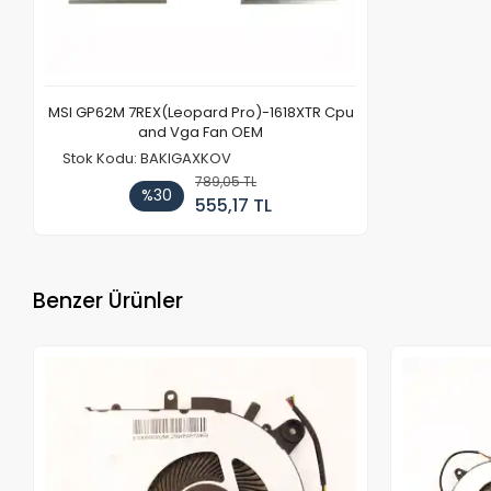
MSI GP62M 7REX(Leopard Pro)-1618XTR Cpu
and Vga Fan OEM
Stok Kodu: BAKIGAXKOV
789,05 TL
%30
555,17 TL
Benzer Ürünler