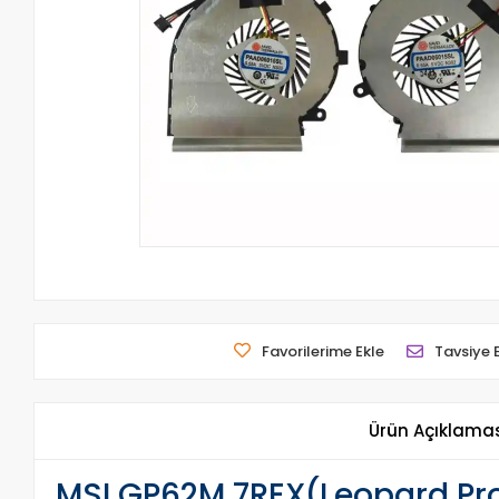
Favorilerime Ekle
Tavsiye 
Ürün Açıklama
MSI GP62M 7REX(Leopard Pr