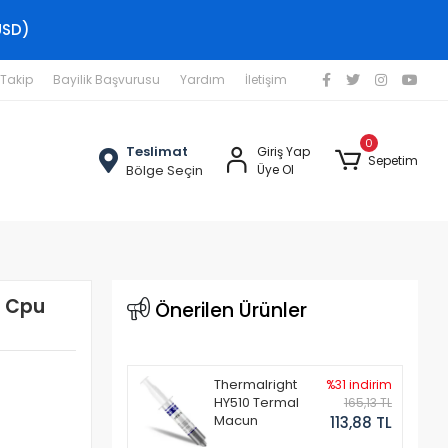
USD)
 Takip
Bayilik Başvurusu
Yardım
İletişim
0
Teslimat
Giriş Yap
Sepetim
Bölge Seçin
Üye Ol
R Cpu
Önerilen Ürünler
Thermalright
%31 indirim
HY510 Termal
165,13 TL
Macun
113,88 TL