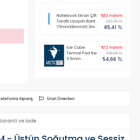
Notebook Ekran Çift
%63 indirim
Taraflı Uzayan Bant
227,76 TL
171mmX8mmX0.3mm
85,41 TL
(1 Set - 2 Adet)
Ice Cube
%72 indirim
Termal Pad 6w
198,38 TL
0.5mm
54,66 TL
50x50mm
Telefonla Sipariş
Ürün Önerileri
Garanti ve İade
 - Üstün Soğutma ve Sessiz