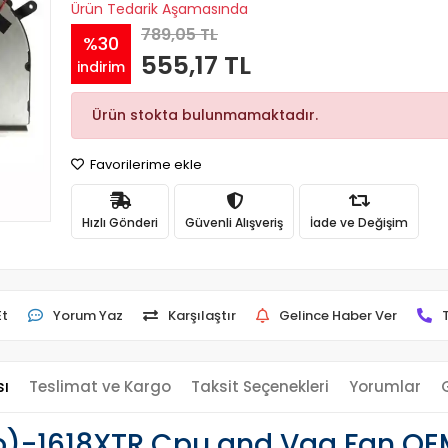
Ürün Tedarik Aşamasında
789,05 TL
%30
555,17 TL
indirim
Ürün stokta bulunmamaktadır.
Favorilerime ekle
Hızlı Gönderi
Güvenli Alışveriş
İade ve Değişim
Et
Yorum Yaz
Karşılaştır
Gelince Haber Ver
sı
Teslimat ve Kargo
Taksit Seçenekleri
Yorumlar
o)-1618XTR Cpu and Vga Fan OEM