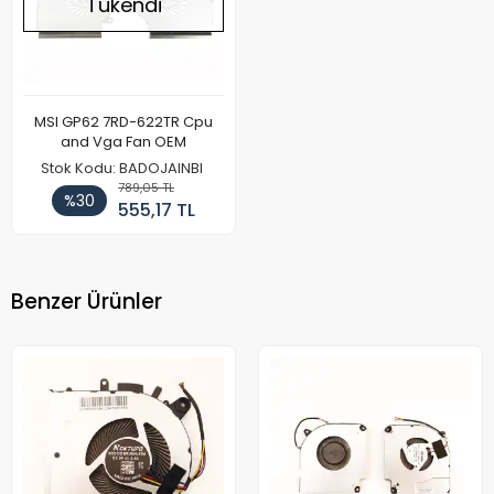
Tükendi
MSI GP62 7RD-622TR Cpu
and Vga Fan OEM
Stok Kodu: BADOJAINBI
789,05 TL
%30
555,17 TL
Benzer Ürünler