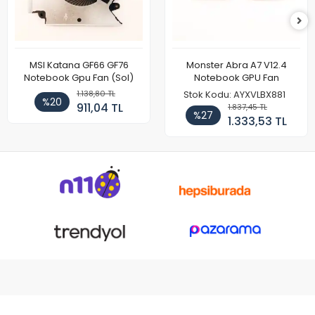
MSI Katana GF66 GF76
Monster Abra A7 V12.4
Notebook Gpu Fan (Sol)
Notebook GPU Fan
1.138,80 TL
Stok Kodu: AYXVLBX881
%20
911,04 TL
1.837,45 TL
%27
1.333,53 TL