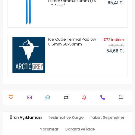
171mmX8mmX0.3mm (1 Set
85,41 TL
- 2 Adet)
Ice Cube Termal Pad 6w
%72 indirim
0.5mm 50x50mm
198,38 TL
54,66 TL
Ürün Açıklaması
Teslimat ve Kargo
Taksit Seçenekleri
Yorumlar
Garanti ve İade