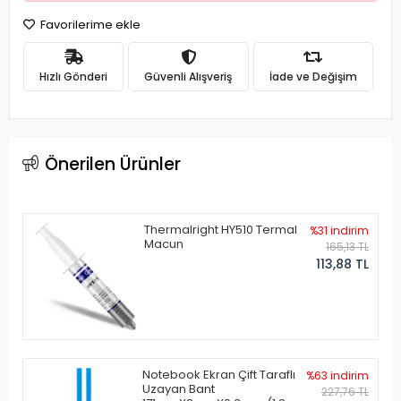
Favorilerime ekle
Hızlı Gönderi
Güvenli Alışveriş
İade ve Değişim
Önerilen Ürünler
Thermalright HY510 Termal
%31 indirim
Macun
165,13 TL
113,88 TL
Notebook Ekran Çift Taraflı
%63 indirim
Uzayan Bant
227,76 TL