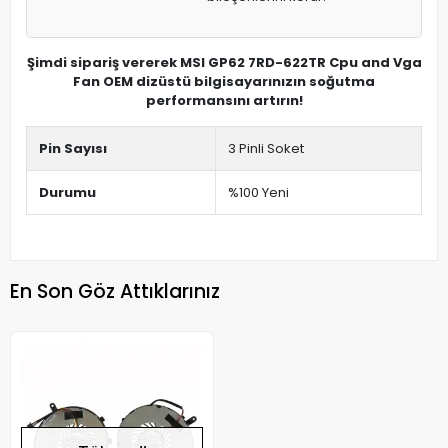
Şimdi sipariş vererek MSI GP62 7RD-622TR Cpu and Vga
Fan OEM dizüstü bilgisayarınızın soğutma
performansını artırın!
Pin Sayısı
3 Pinli Soket
Durumu
%100 Yeni
En Son Göz Attıklarınız