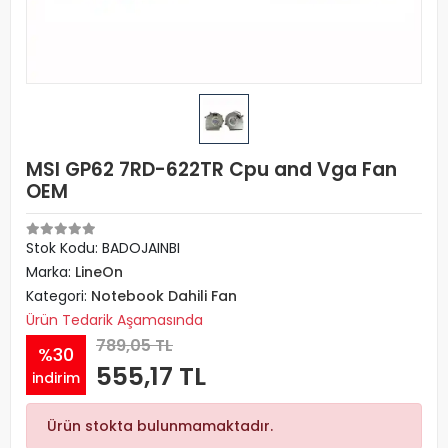
MSI GP62 7RD-622TR Cpu and Vga Fan
OEM
Stok Kodu: BADOJAINBI
Marka:
LineOn
Kategori:
Notebook Dahili Fan
Ürün Tedarik Aşamasında
789,05 TL
%30
555,17 TL
indirim
Ürün stokta bulunmamaktadır.