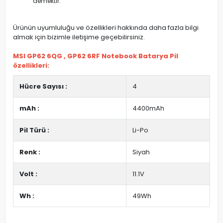
demektir.
Ürünün uyumluluğu ve özellikleri hakkında daha fazla bilgi
almak için bizimle iletişime geçebilirsiniz.
MSI GP62 6QG , GP62 6RF Notebook Batarya Pil
özellikleri:
Hücre Sayısı :
4
mAh :
4400mAh
Pil Türü :
Li-Po
Renk :
Siyah
Volt :
11.1V
Wh :
49Wh