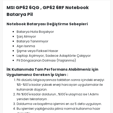
MSI GP62 6QG , GP62 6RF Notebook
Batarya Pil
Notebook Bataryası Değiştirme Sebepleri
Batarya Hızla Boşalıyor
Şarj Almıyor
Batarya Tanınmıyor
Aşırı Isınma
Şişme veya Fiziksel Hasar
Laptop Açılmıyor, Sadece Adaptörle Çalışıyor
Pil Döngüsünün Dolması (Yaşlanma)
İlk Kullanımda Tam Performans Alabilmeniz için
Uygulamanız Gereken İp Uçları :
Pili dizüstü bilgisayarınıza taktıktan sonra içindeki enerjiyi
%5-%10'a kadar yüksek enerji harcayan uygulamalar ile
kullanarak düşürün.
Pili %100'e kadar doldurun , %100'e ulaşmaz ise 1.Adımı
yeniden tekrarlaryın .
Doldurma ve boşaltma işlemini en az 5 defa uygulayın.
Bu işlemleri yaptığınızda piliniz normal kullanıma hazır