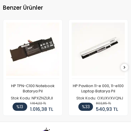
Benzer Ürünler
HP TPN-C100 Notebook
HP Pavilion 11-e 000, 11-e100
Batarya Pil
Laptop Batarya Pil
Stok Kodu: NPXZNZLRJI
Stok Kodu: OXUXVXVQNJ
1.164,22 TL
802,85 TL
%13
%33
1.016,38 TL
540,93 TL