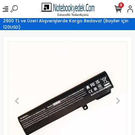
0
2900 TL ve Üzeri Alışverişlerde Kargo Bedava! (Bayiler için
120USD)