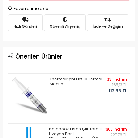
Favorilerime ekle
Hızlı Gönderi
Güvenli Alışveriş
İade ve Değişim
Önerilen Ürünler
Thermalright HY510 Termal
%31 indirim
Macun
165,13 TL
113,88 TL
Notebook Ekran Çift Taraflı
%63 indirim
Uzayan Bant
227,76 TL