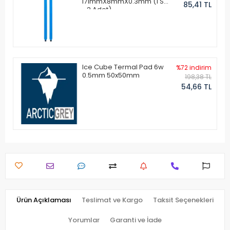
171mmX8mmX0.3mm (1 Set
85,41 TL
- 2 Adet)
Ice Cube Termal Pad 6w
%72 indirim
0.5mm 50x50mm
198,38 TL
54,66 TL
Ürün Açıklaması
Teslimat ve Kargo
Taksit Seçenekleri
Yorumlar
Garanti ve İade