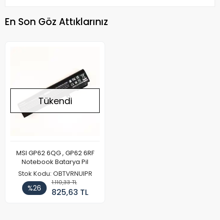
En Son Göz Attıklarınız
Tükendi
MSI GP62 6QG , GP62 6RF
Notebook Batarya Pil
Stok Kodu: OBTVRNUIPR
1.110,33 TL
%26
825,63 TL