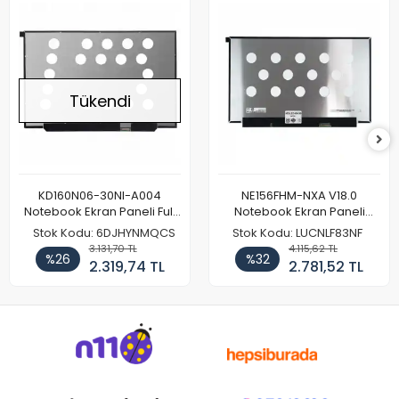
Tükendi
KD160N06-30NI-A004
NE156FHM-NXA V18.0
Notebook Ekran Paneli Full
Notebook Ekran Paneli
HD
144Hz
Stok Kodu: 6DJHYNMQCS
Stok Kodu: LUCNLF83NF
3.131,70 TL
4.115,62 TL
%26
%32
2.319,74 TL
2.781,52 TL