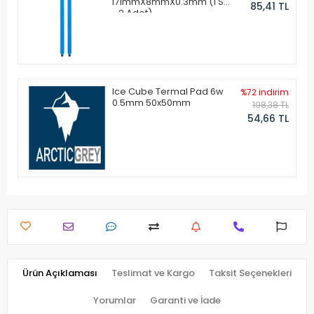
171mmX8mmX0.3mm (1 Set
85,41 TL
- 2 Adet)
Ice Cube Termal Pad 6w
%72 indirim
0.5mm 50x50mm
198,38 TL
54,66 TL
Ürün Açıklaması
Teslimat ve Kargo
Taksit Seçenekleri
Yorumlar
Garanti ve İade