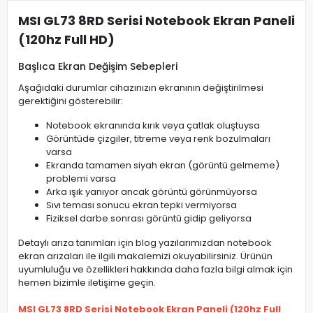
MSI GL73 8RD Serisi Notebook Ekran Paneli
(120hz Full HD)
Başlıca Ekran Değişim Sebepleri
Aşağıdaki durumlar cihazınızın ekranının değiştirilmesi
gerektiğini gösterebilir:
Notebook ekranında kırık veya çatlak oluştuysa
Görüntüde çizgiler, titreme veya renk bozulmaları
varsa
Ekranda tamamen siyah ekran (görüntü gelmeme)
problemi varsa
Arka ışık yanıyor ancak görüntü görünmüyorsa
Sıvı teması sonucu ekran tepki vermiyorsa
Fiziksel darbe sonrası görüntü gidip geliyorsa
Detaylı arıza tanımları için blog yazılarımızdan notebook
ekran arızaları ile ilgili makalemizi okuyabilirsiniz. Ürünün
uyumluluğu ve özellikleri hakkında daha fazla bilgi almak için
hemen bizimle iletişime geçin.
MSI GL73 8RD Serisi Notebook Ekran Paneli (120hz Full