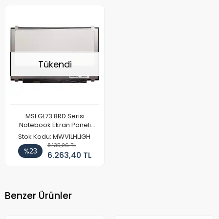
Tükendi
MSI GL73 8RD Serisi
Notebook Ekran Paneli
(120hz Full HD)
Stok Kodu: MWVILHLIGH
8.135,26 TL
%23
6.263,40 TL
Benzer Ürünler