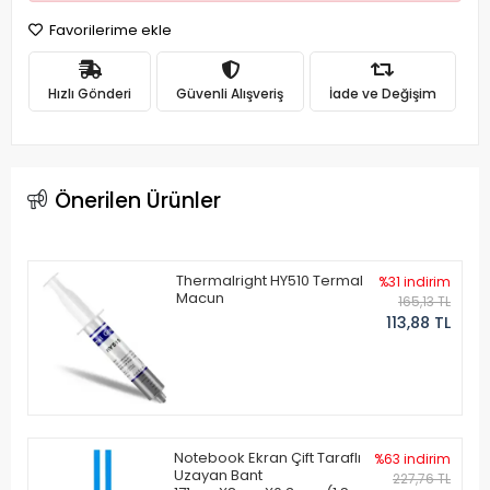
Favorilerime ekle
Hızlı Gönderi
Güvenli Alışveriş
İade ve Değişim
Önerilen Ürünler
Thermalright HY510 Termal
%31 indirim
Macun
165,13 TL
113,88 TL
Notebook Ekran Çift Taraflı
%63 indirim
Uzayan Bant
227,76 TL