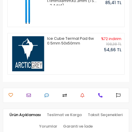
171mmX8mmX0.3mm (1 Set
85,41 TL
- 2 Adet)
Ice Cube Termal Pad 6w
%72 indirim
0.5mm 50x50mm
198,38 TL
54,66 TL
Ürün Açıklaması
Teslimat ve Kargo
Taksit Seçenekleri
Yorumlar
Garanti ve İade