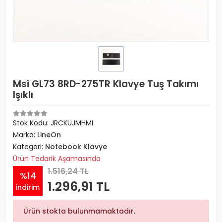
Msi GL73 8RD-275TR Klavye Tuş Takımı
Işıklı
Stok Kodu: JRCKUJMHMI
Marka:
LineOn
Kategori:
Notebook Klavye
Ürün Tedarik Aşamasında
1.516,24 TL
%14
1.296,91 TL
indirim
Ürün stokta bulunmamaktadır.