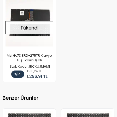
Tükendi
Msi GL73 8RD-275TR Klavye
Tuş Takımı Işıklı
Stok Kodu: JRCKUJMHMI
1.516,24 TL
%14
1.296,91 TL
Benzer Ürünler