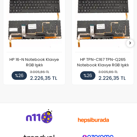
HP 16-N Notebook Klavye
HP TPN-C167 TPN-Q265
RGB Işıklı
Notebook Klavye RGB Işıklı
3.005,86 TL
3.005,86 TL
%26
%26
2.226,35 TL
2.226,35 TL