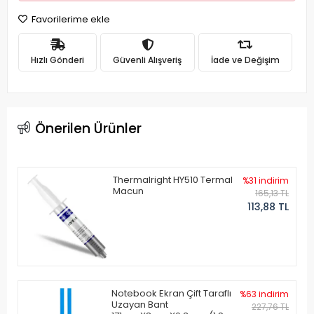
Favorilerime ekle
Hızlı Gönderi
Güvenli Alışveriş
İade ve Değişim
Önerilen Ürünler
Thermalright HY510 Termal
%31 indirim
Macun
165,13 TL
113,88 TL
Notebook Ekran Çift Taraflı
%63 indirim
Uzayan Bant
227,76 TL