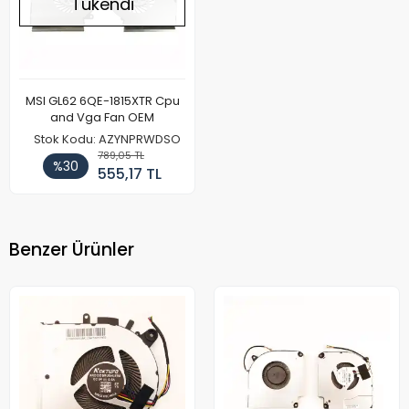
Tükendi
MSI GL62 6QE-1815XTR Cpu
and Vga Fan OEM
Stok Kodu: AZYNPRWDSO
789,05 TL
%30
555,17 TL
Benzer Ürünler