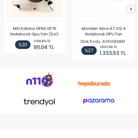
MSI Katana GF66 GF76
Monster Abra A7 V12.4
Notebook Gpu Fan (Sol)
Notebook GPU Fan
1.138,80 TL
Stok Kodu: AYXVLBX881
%20
911,04 TL
1.837,45 TL
%27
1.333,53 TL