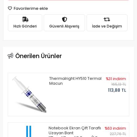
Favorilerime ekle
Hızlı Gönderi
Güvenli Alışveriş
İade ve Değişim
Önerilen Ürünler
Thermalright HY510 Termal
%31 indirim
Macun
165,13 TL
113,88 TL
Notebook Ekran Çift Taraflı
%63 indirim
Uzayan Bant
227,76 TL