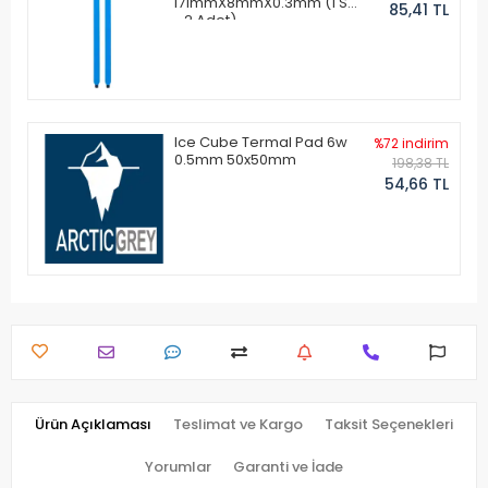
171mmX8mmX0.3mm (1 Set
85,41 TL
- 2 Adet)
Ice Cube Termal Pad 6w
%72 indirim
0.5mm 50x50mm
198,38 TL
54,66 TL
Ürün Açıklaması
Teslimat ve Kargo
Taksit Seçenekleri
Yorumlar
Garanti ve İade