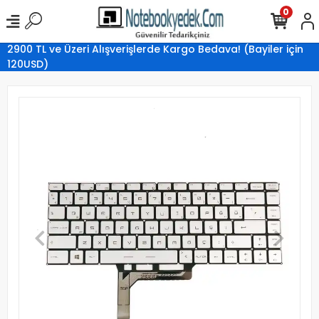
0
2900 TL ve Üzeri Alışverişlerde Kargo Bedava! (Bayiler için
120USD)