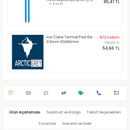
85,41 TL
- 2 Adet)
Ice Cube Termal Pad 6w
%72 indirim
0.5mm 50x50mm
198,38 TL
54,66 TL
Ürün Açıklaması
Teslimat ve Kargo
Taksit Seçenekleri
Yorumlar
Garanti ve İade