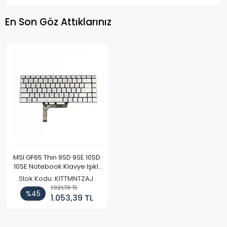
En Son Göz Attıklarınız
MSI GF65 Thin 9SD 9SE 10SD
10SE Notebook Klavye Işıklı
Gümüş
Stok Kodu: KITTMNTZAJ
1.921,73 TL
%45
1.053,39 TL