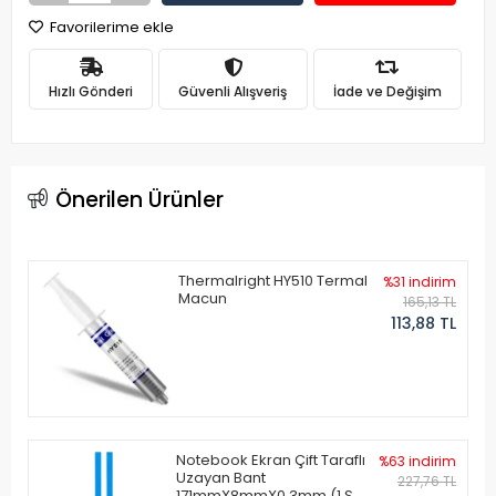
Favorilerime ekle
Hızlı Gönderi
Güvenli Alışveriş
İade ve Değişim
Önerilen Ürünler
Thermalright HY510 Termal
%31 indirim
Macun
165,13 TL
113,88 TL
Notebook Ekran Çift Taraflı
%63 indirim
Uzayan Bant
227,76 TL
171mmX8mmX0.3mm (1 Set