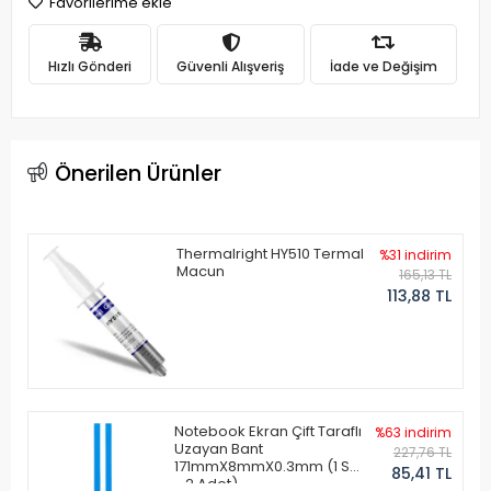
Favorilerime ekle
Hızlı Gönderi
Güvenli Alışveriş
İade ve Değişim
Önerilen Ürünler
Thermalright HY510 Termal
%31 indirim
Macun
165,13 TL
113,88 TL
Notebook Ekran Çift Taraflı
%63 indirim
Uzayan Bant
227,76 TL
171mmX8mmX0.3mm (1 Set
85,41 TL
- 2 Adet)