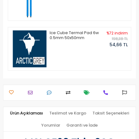
Ice Cube Termal Pad 6w
%72 indirim
0.5mm 50x50mm
198,38 TL
54,66 TL
Ürün Açıklaması
Teslimat ve Kargo
Taksit Seçenekleri
Yorumlar
Garanti ve İade