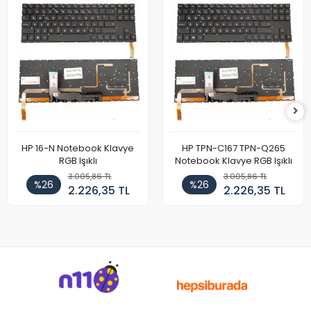
HP 16-N Notebook Klavye
HP TPN-C167 TPN-Q265
RGB Işıklı
Notebook Klavye RGB Işıklı
3.005,86 TL
3.005,86 TL
%26
%26
2.226,35 TL
2.226,35 TL