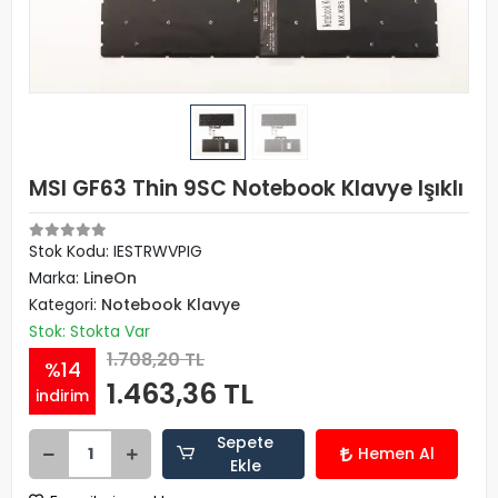
MSI GF63 Thin 9SC Notebook Klavye Işıklı
Stok Kodu: IESTRWVPIG
Marka:
LineOn
Kategori:
Notebook Klavye
Stok: Stokta Var
1.708,20 TL
%14
1.463,36 TL
indirim
Sepete
Hemen Al
Ekle