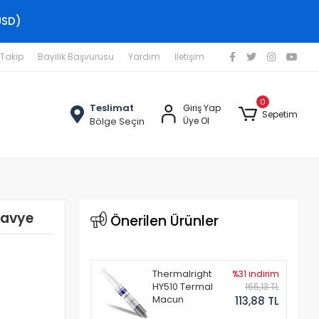
USD)
 Takip
Bayilik Başvurusu
Yardım
İletişim
0
Teslimat
Giriş Yap
Sepetim
Bölge Seçin
Üye Ol
lavye
Önerilen Ürünler
Thermalright
%31 indirim
HY510 Termal
165,13 TL
Macun
113,88 TL