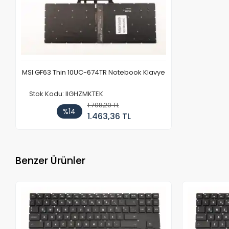
MSI GF63 Thin 10UC-674TR Notebook Klavye
Stok Kodu: IIGHZMKTEK
1.708,20 TL
%14
1.463,36 TL
Benzer Ürünler