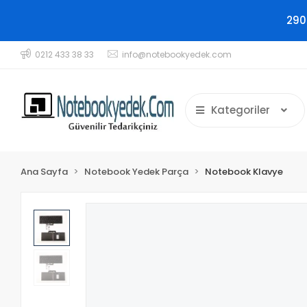
290
0212 433 38 33
info@notebookyedek.com
Kategoriler
Ana Sayfa
Notebook Yedek Parça
Notebook Klavye