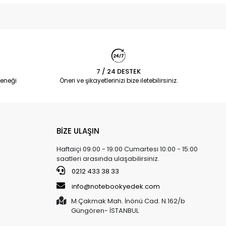
7 / 24 DESTEK
eneği
Öneri ve şikayetlerinizi bize iletebilirsiniz.
BİZE ULAŞIN
Haftaiçi 09:00 - 19:00 Cumartesi 10:00 - 15:00
saatleri arasında ulaşabilirsiniz.
0212 433 38 33
info@notebookyedek.com
M.Çakmak Mah. İnönü Cad. N.162/b
Güngören- İSTANBUL