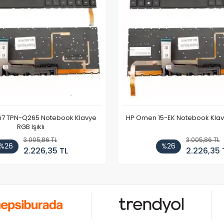
67 TPN-Q265 Notebook Klavye
HP Omen 15-EK Notebook Klavye
RGB Işıklı
3.005,86 TL
3.005,86 TL
%26
%26
2.226,35 TL
2.226,35 