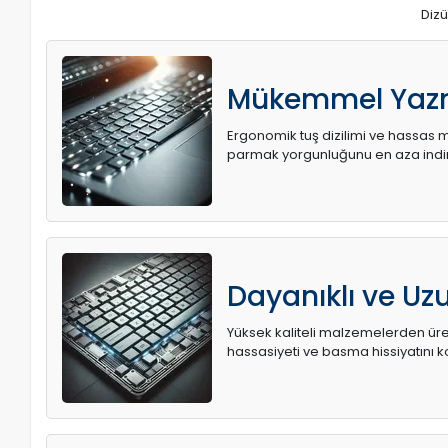
Dizü
Mükemmel Yaz
Ergonomik tuş dizilimi ve hassas me
parmak yorgunluğunu en aza indir
Dayanıklı ve U
Yüksek kaliteli malzemelerden üret
hassasiyeti ve basma hissiyatını k