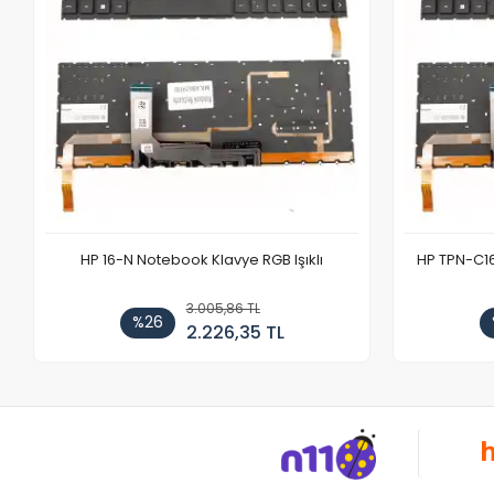
HP 16-N Notebook Klavye RGB Işıklı
HP TPN-C1
3.005,86 TL
%26
2.226,35 TL