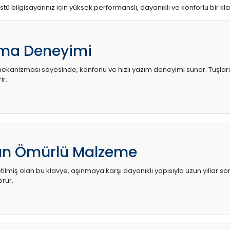
stü bilgisayarınız için yüksek performanslı, dayanıklı ve konforlu bir kl
ma Deneyimi
kanizması sayesinde, konforlu ve hızlı yazım deneyimi sunar. Tuşların d
ir.
zun Ömürlü Malzeme
ilmiş olan bu klavye, aşınmaya karşı dayanıklı yapısıyla uzun yıllar so
orur.