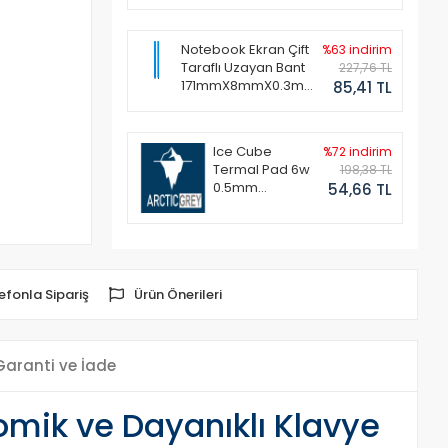
Notebook Ekran Çift
%63 indirim
Taraflı Uzayan Bant
227,76 TL
171mmX8mmX0.3mm
85,41 TL
(1 Set - 2 Adet)
Ice Cube
%72 indirim
Termal Pad 6w
198,38 TL
0.5mm
54,66 TL
50x50mm
efonla Sipariş
Ürün Önerileri
Garanti ve İade
mik ve Dayanıklı Klavye