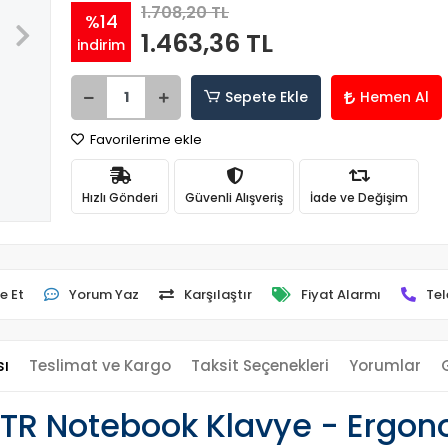
1.708,20 TL
%14
1.463,36 TL
indirim
Sepete Ekle
Hemen Al
Favorilerime ekle
Hızlı Gönderi
Güvenli Alışveriş
İade ve Değişim
e Et
Yorum Yaz
Karşılaştır
Fiyat Alarmı
Tel
sı
Teslimat ve Kargo
Taksit Seçenekleri
Yorumlar
TR Notebook Klavye - Ergono