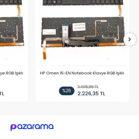
 RGB Işıklı
HP Omen 15-EN Notebook Klavye RGB Işıklı
3.005,86 TL
%26
TL
2.226,35 TL