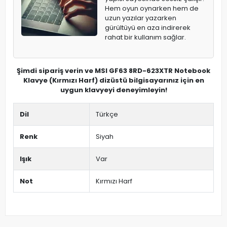
Hem oyun oynarken hem de
uzun yazılar yazarken
gürültüyü en aza indirerek
rahat bir kullanım sağlar.
Şimdi sipariş verin ve MSI GF63 8RD-623XTR Notebook
Klavye (Kırmızı Harf) dizüstü bilgisayarınız için en
uygun klavyeyi deneyimleyin!
Dil
Türkçe
Renk
Siyah
Işık
Var
Not
Kırmızı Harf