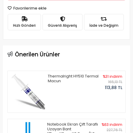
Favorilerime ekle
Hızlı Gönderi
Güvenli Alışveriş
İade ve Değişim
Önerilen Ürünler
Thermalright HY510 Termal
%31 indirim
Macun
165,13 TL
113,88 TL
Notebook Ekran Çift Taraflı
%63 indirim
Uzayan Bant
227,76 TL