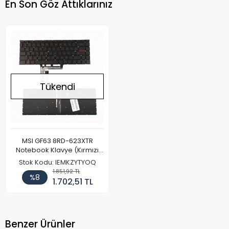
En Son Göz Attıklarınız
Tükendi
MSI GF63 8RD-623XTR
Notebook Klavye (Kırmızı
Harf)
Stok Kodu: IEMKZYTYOQ
1.851,92 TL
%8
1.702,51 TL
Benzer Ürünler