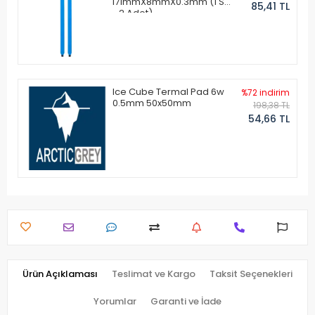
171mmX8mmX0.3mm (1 Set
85,41 TL
- 2 Adet)
Ice Cube Termal Pad 6w
%72 indirim
0.5mm 50x50mm
198,38 TL
54,66 TL
Ürün Açıklaması
Teslimat ve Kargo
Taksit Seçenekleri
Yorumlar
Garanti ve İade