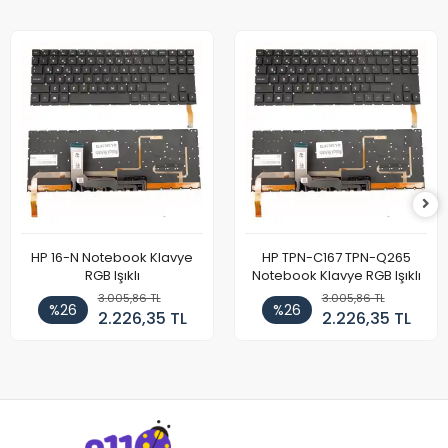
HP 16-N Notebook Klavye
HP TPN-C167 TPN-Q265
RGB Işıklı
Notebook Klavye RGB Işıklı
3.005,86 TL
3.005,86 TL
%26
%26
2.226,35 TL
2.226,35 TL