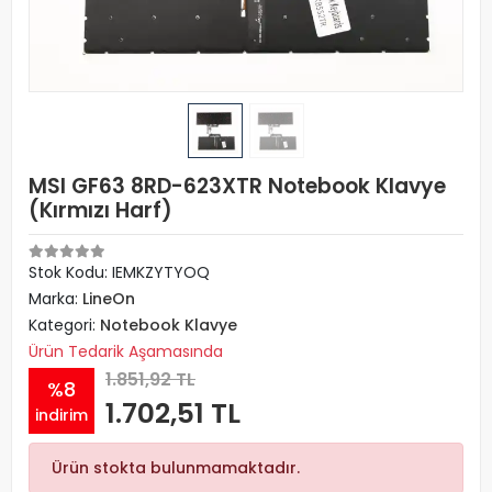
MSI GF63 8RD-623XTR Notebook Klavye
(Kırmızı Harf)
Stok Kodu: IEMKZYTYOQ
Marka:
LineOn
Kategori:
Notebook Klavye
Ürün Tedarik Aşamasında
1.851,92 TL
%8
1.702,51 TL
indirim
Ürün stokta bulunmamaktadır.