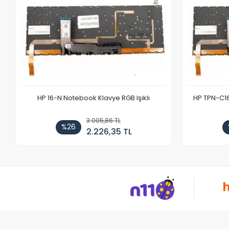
HP 16-N Notebook Klavye RGB Işıklı
HP TPN-C1
3.005,86 TL
%26
2.226,35 TL