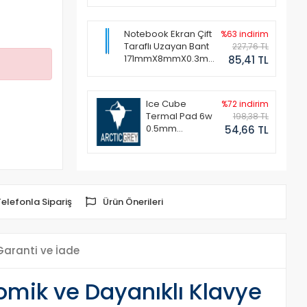
Notebook Ekran Çift
%63 indirim
Taraflı Uzayan Bant
227,76 TL
171mmX8mmX0.3mm
85,41 TL
(1 Set - 2 Adet)
Ice Cube
%72 indirim
Termal Pad 6w
198,38 TL
0.5mm
54,66 TL
50x50mm
Telefonla Sipariş
Ürün Önerileri
Garanti ve İade
nomik ve Dayanıklı Klavye