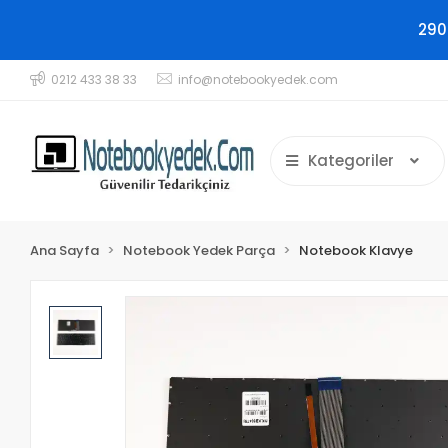
290
0212 433 38 33
info@notebookyedek.com
Kategoriler
Ana Sayfa
Notebook Yedek Parça
Notebook Klavye