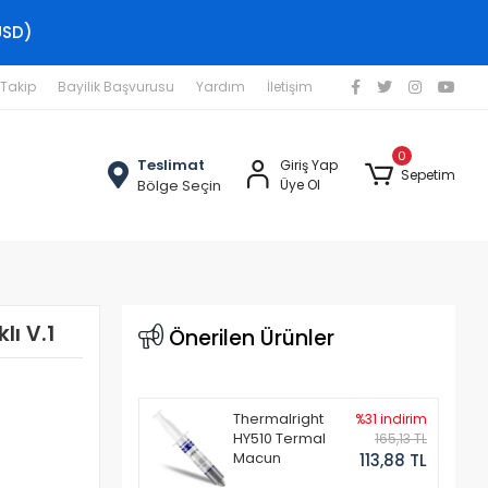
USD)
 Takip
Bayilik Başvurusu
Yardım
İletişim
0
Teslimat
Giriş Yap
Sepetim
Bölge Seçin
Üye Ol
lı V.1
Önerilen Ürünler
Thermalright
%31 indirim
HY510 Termal
165,13 TL
Macun
113,88 TL