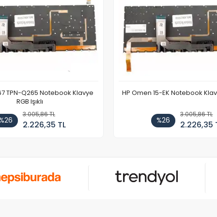
67 TPN-Q265 Notebook Klavye
HP Omen 15-EK Notebook Klavye
RGB Işıklı
3.005,86 TL
3.005,86 TL
%26
%26
2.226,35 TL
2.226,35 