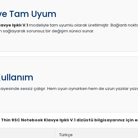
 ve Tam Uyum
vye Işıklı V.1
modeliyle tam uyumlu olarak üretilmiştir. Bağlantı nokta
sağlayarak sorunsuz bir değişim süreci sunar.
Kullanım
sı sayesinde sessiz çalışır. Hem oyun oynarken hem de uzun yazılar yaza
5 Thin 9SC Notebook Klavye Işıklı V.1 dizüstü bilgisayarınız için
Türkçe