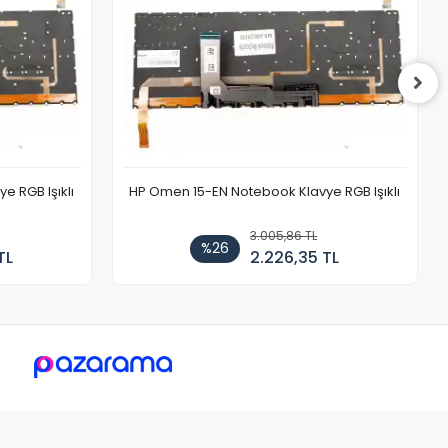
 RGB Işıklı
HP Omen 15-EN Notebook Klavye RGB Işıklı
3.005,86 TL
%26
TL
2.226,35 TL