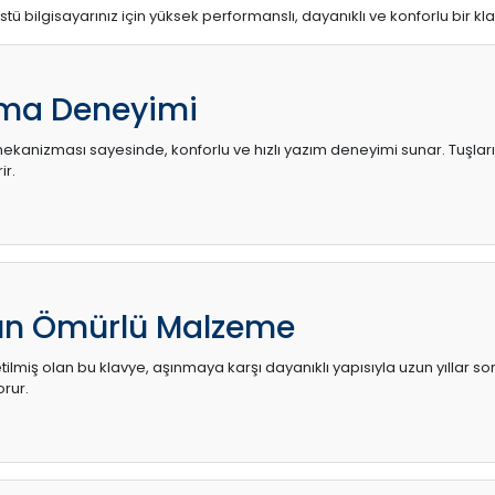
stü bilgisayarınız için yüksek performanslı, dayanıklı ve konforlu bir kl
ma Deneyimi
kanizması sayesinde, konforlu ve hızlı yazım deneyimi sunar. Tuşların d
ir.
zun Ömürlü Malzeme
ilmiş olan bu klavye, aşınmaya karşı dayanıklı yapısıyla uzun yıllar so
orur.