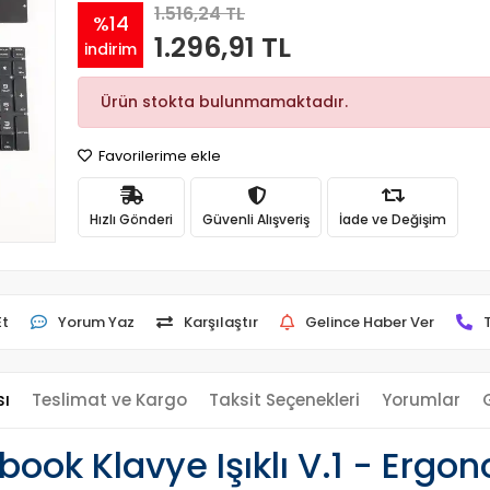
1.516,24 TL
%14
1.296,91 TL
indirim
Ürün stokta bulunmamaktadır.
Favorilerime ekle
Hızlı Gönderi
Güvenli Alışveriş
İade ve Değişim
Et
Yorum Yaz
Karşılaştır
Gelince Haber Ver
sı
Teslimat ve Kargo
Taksit Seçenekleri
Yorumlar
ook Klavye Işıklı V.1 - Ergo