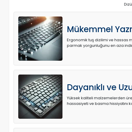
Dizü
Mükemmel Yaz
Ergonomik tuş dizilimi ve hassas me
parmak yorgunluğunu en aza indir
Dayanıklı ve U
Yüksek kaliteli malzemelerden üret
hassasiyeti ve basma hissiyatını k