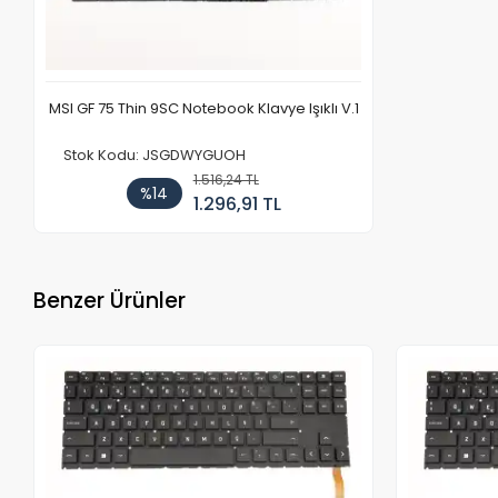
MSI GF 75 Thin 9SC Notebook Klavye Işıklı V.1
Stok Kodu: JSGDWYGUOH
1.516,24 TL
%14
1.296,91 TL
Benzer Ürünler