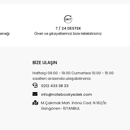
7 / 24 DESTEK
eneği
Öneri ve şikayetlerinizi bize iletebilirsiniz.
BİZE ULAŞIN
Haftaiçi 09:00 - 19:00 Cumartesi 10:00 - 15:00
saatleri arasında ulaşabilirsiniz.
0212 433 38 33
info@notebookyedek.com
M.Çakmak Mah. İnönü Cad. N.162/b
Güngören- İSTANBUL