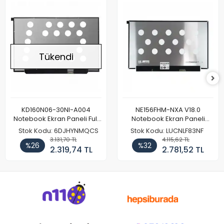
Tükendi
KD160N06-30NI-A004
NE156FHM-NXA V18.0
Notebook Ekran Paneli Full
Notebook Ekran Paneli
HD
144Hz
Stok Kodu: 6DJHYNMQCS
Stok Kodu: LUCNLF83NF
3.131,70 TL
4.115,62 TL
%26
%32
2.319,74 TL
2.781,52 TL