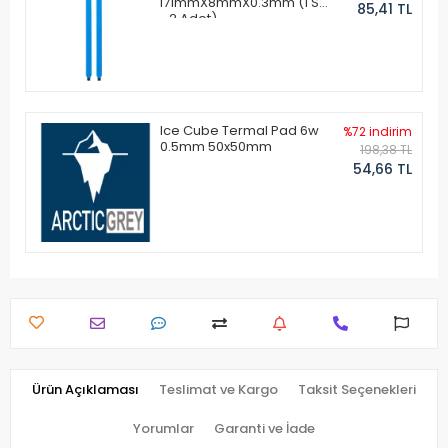
171mmX8mmX0.3mm (1 Set
85,41 TL
- 2 Adet)
Ice Cube Termal Pad 6w
%72 indirim
0.5mm 50x50mm
198,38 TL
54,66 TL
Ürün Açıklaması
Teslimat ve Kargo
Taksit Seçenekleri
Yorumlar
Garanti ve İade