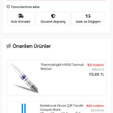
Favorilerime ekle
Hızlı Gönderi
Güvenli Alışveriş
İade ve Değişim
Önerilen Ürünler
Thermalright HY510 Termal
%31 indirim
Macun
165,13 TL
113,88 TL
Notebook Ekran Çift Taraflı
%63 indirim
Uzayan Bant
227,76 TL