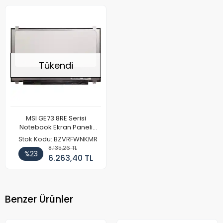
Tükendi
MSI GE73 8RE Serisi
Notebook Ekran Paneli
(120hz Full HD)
Stok Kodu: BZVRFWNKMR
8.135,26 TL
%23
6.263,40 TL
Benzer Ürünler