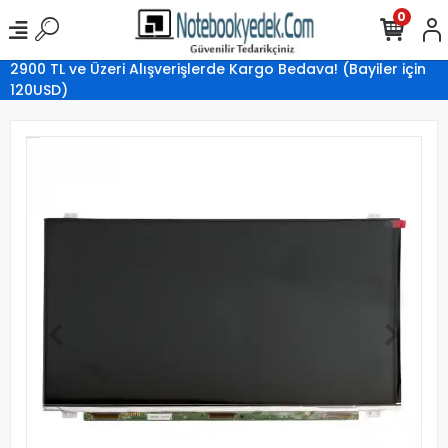
0
2900 TL ve Üzeri Alışverişlerde Kargo Bedava! (Bayiler için
120USD)