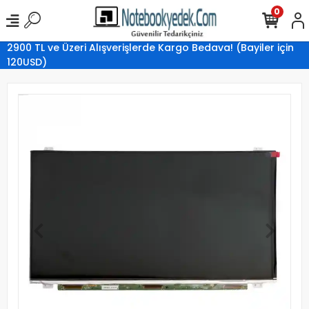
0
2900 TL ve Üzeri Alışverişlerde Kargo Bedava! (Bayiler için
120USD)