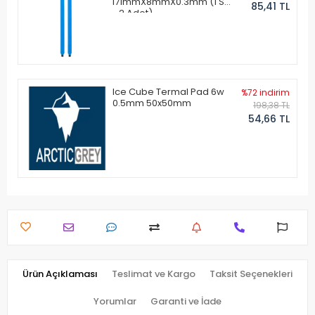
171mmX8mmX0.3mm (1 Set
85,41 TL
- 2 Adet)
Ice Cube Termal Pad 6w
%72 indirim
0.5mm 50x50mm
198,38 TL
54,66 TL
Ürün Açıklaması
Teslimat ve Kargo
Taksit Seçenekleri
Yorumlar
Garanti ve İade