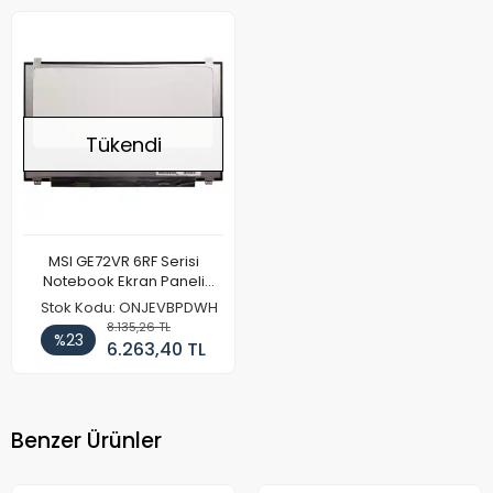
Tükendi
MSI GE72VR 6RF Serisi
Notebook Ekran Paneli
(120hz Full HD)
Stok Kodu: ONJEVBPDWH
8.135,26 TL
%23
6.263,40 TL
Benzer Ürünler