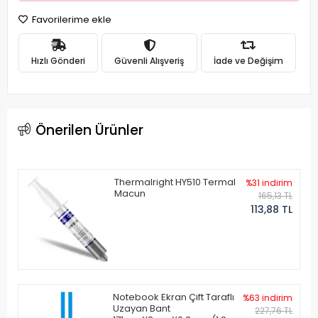
Favorilerime ekle
Hızlı Gönderi
Güvenli Alışveriş
İade ve Değişim
Önerilen Ürünler
Thermalright HY510 Termal
%31 indirim
Macun
165,13 TL
113,88 TL
Notebook Ekran Çift Taraflı
%63 indirim
Uzayan Bant
227,76 TL