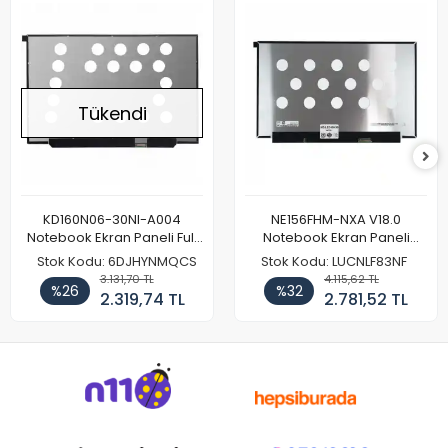
Tükendi
KD160N06-30NI-A004
NE156FHM-NXA V18.0
Notebook Ekran Paneli Full
Notebook Ekran Paneli
HD
144Hz
Stok Kodu: 6DJHYNMQCS
Stok Kodu: LUCNLF83NF
3.131,70 TL
4.115,62 TL
%26
%32
2.319,74 TL
2.781,52 TL