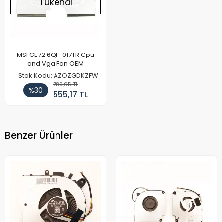
Tükendi
MSI GE72 6QF-017TR Cpu
and Vga Fan OEM
Stok Kodu: AZOZGDKZFW
789,05 TL
%30
555,17 TL
Benzer Ürünler