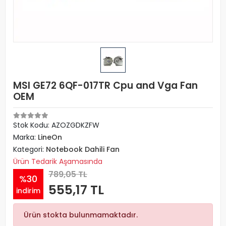
MSI GE72 6QF-017TR Cpu and Vga Fan
OEM
Stok Kodu: AZOZGDKZFW
Marka:
LineOn
Kategori:
Notebook Dahili Fan
Ürün Tedarik Aşamasında
789,05 TL
%30
555,17 TL
indirim
Ürün stokta bulunmamaktadır.