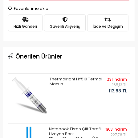
Favorilerime ekle
Hızlı Gönderi
Güvenli Alışveriş
İade ve Değişim
Önerilen Ürünler
Thermalright HY510 Termal
%31 indirim
Macun
165,13 TL
113,88 TL
Notebook Ekran Çift Taraflı
%63 indirim
Uzayan Bant
227,76 TL