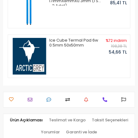
171mmX8mmX0.3mm (1 Set
85,41 TL
- 2 Adet)
Ice Cube Termal Pad 6w
%72 indirim
0.5mm 50x50mm
198,38 TL
54,66 TL
Ürün Açıklaması
Teslimat ve Kargo
Taksit Seçenekleri
Yorumlar
Garanti ve İade