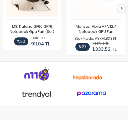
MSI Katana GF66 GF76
Monster Abra A7 V12.4
Notebook Gpu Fan (Sol)
Notebook GPU Fan
1.138,80 TL
Stok Kodu: AYXVLBX881
%20
911,04 TL
1.837,45 TL
%27
1.333,53 TL