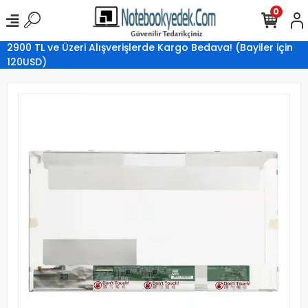
0
2900 TL ve Üzeri Alışverişlerde Kargo Bedava! (Bayiler için
120USD)