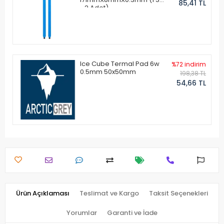
85,41 TL
- 2 Adet)
Ice Cube Termal Pad 6w
%72 indirim
0.5mm 50x50mm
198,38 TL
54,66 TL
Ürün Açıklaması
Teslimat ve Kargo
Taksit Seçenekleri
Yorumlar
Garanti ve İade