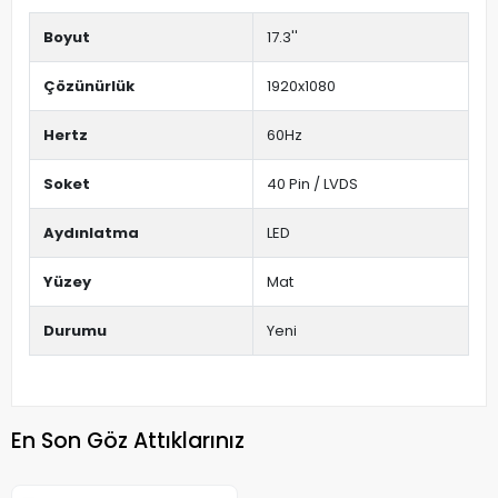
Boyut
17.3''
Çözünürlük
1920x1080
Hertz
60Hz
Soket
40 Pin / LVDS
Aydınlatma
LED
Yüzey
Mat
Durumu
Yeni
En Son Göz Attıklarınız