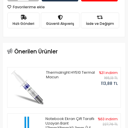
Favorilerime ekle
Hızlı Gönderi
Güvenli Alışveriş
İade ve Değişim
Önerilen Ürünler
Thermalright HY510 Termal
%31 indirim
Macun
165,13 TL
113,88 TL
Notebook Ekran Çift Taraflı
%63 indirim
Uzayan Bant
227,76 TL
171mmX8mmX0.3mm (1 Set