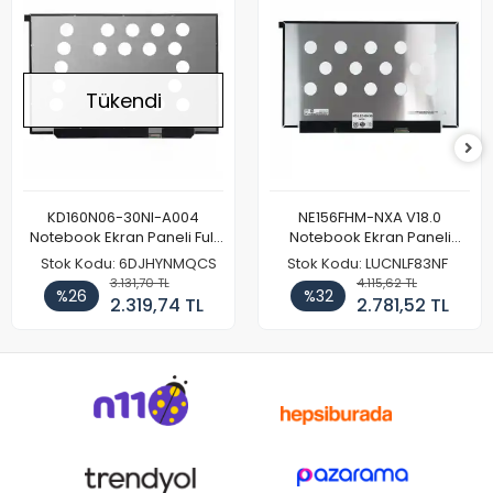
Tükendi
KD160N06-30NI-A004
NE156FHM-NXA V18.0
Notebook Ekran Paneli Full
Notebook Ekran Paneli
HD
144Hz
Stok Kodu: 6DJHYNMQCS
Stok Kodu: LUCNLF83NF
3.131,70 TL
4.115,62 TL
%26
%32
2.319,74 TL
2.781,52 TL