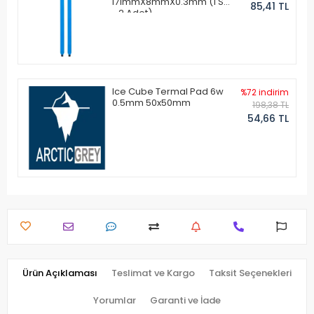
171mmX8mmX0.3mm (1 Set
85,41 TL
- 2 Adet)
Ice Cube Termal Pad 6w
%72 indirim
0.5mm 50x50mm
198,38 TL
54,66 TL
Ürün Açıklaması
Teslimat ve Kargo
Taksit Seçenekleri
Yorumlar
Garanti ve İade