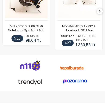
MSI Katana GF66 GF76
Monster Abra A7 V12.4
Notebook Gpu Fan (Sol)
Notebook GPU Fan
1.138,80 TL
Stok Kodu: AYXVLBX881
%20
911,04 TL
1.837,45 TL
%27
1.333,53 TL