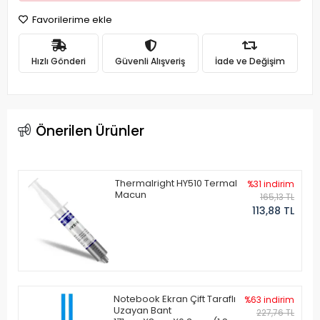
Favorilerime ekle
Hızlı Gönderi
Güvenli Alışveriş
İade ve Değişim
Önerilen Ürünler
Thermalright HY510 Termal
%31 indirim
Macun
165,13 TL
113,88 TL
Notebook Ekran Çift Taraflı
%63 indirim
Uzayan Bant
227,76 TL