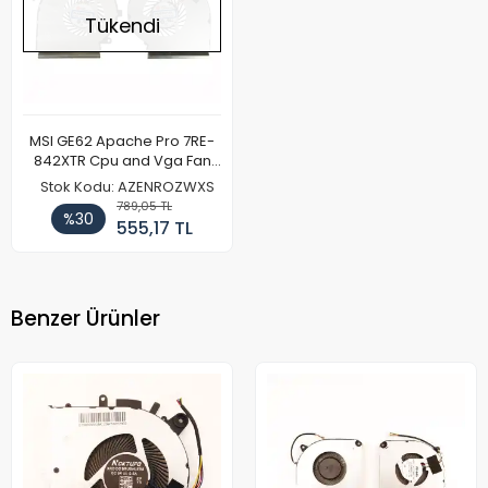
Tükendi
MSI GE62 Apache Pro 7RE-
842XTR Cpu and Vga Fan
OEM
Stok Kodu: AZENROZWXS
789,05 TL
%30
555,17 TL
Benzer Ürünler