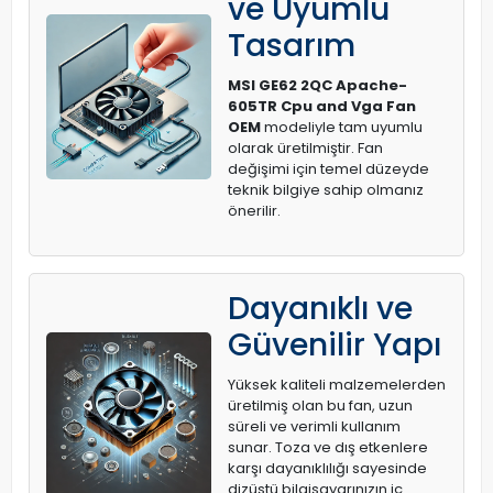
ve Uyumlu
Tasarım
MSI GE62 2QC Apache-
605TR Cpu and Vga Fan
OEM
modeliyle tam uyumlu
olarak üretilmiştir. Fan
değişimi için temel düzeyde
teknik bilgiye sahip olmanız
önerilir.
Dayanıklı ve
Güvenilir Yapı
Yüksek kaliteli malzemelerden
üretilmiş olan bu fan, uzun
süreli ve verimli kullanım
sunar. Toza ve dış etkenlere
karşı dayanıklılığı sayesinde
dizüstü bilgisayarınızın iç