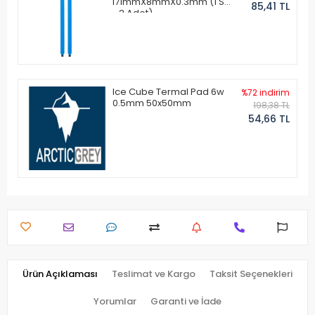
171mmX8mmX0.3mm (1 Set
85,41 TL
- 2 Adet)
Ice Cube Termal Pad 6w
%72 indirim
0.5mm 50x50mm
198,38 TL
54,66 TL
Ürün Açıklaması
Teslimat ve Kargo
Taksit Seçenekleri
Yorumlar
Garanti ve İade