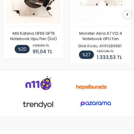
MSI Katana GF66 GF76
Monster Abra A7 V12.4
Notebook Gpu Fan (Sol)
Notebook GPU Fan
1.138,80 TL
Stok Kodu: AYXVLBX881
%20
911,04 TL
1.837,45 TL
%27
1.333,53 TL