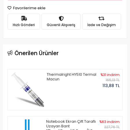
Favorilerime ekle
Hızlı Gönderi
Güvenli Alışveriş
İade ve Değişim
Önerilen Ürünler
Thermalright HY510 Termal
%31 indirim
Macun
165,13 TL
113,88 TL
Notebook Ekran Çift Taraflı
%63 indirim
Uzayan Bant
227,76 TL