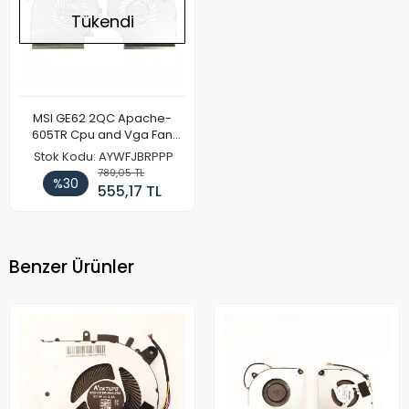
Tükendi
MSI GE62 2QC Apache-
605TR Cpu and Vga Fan
OEM
Stok Kodu: AYWFJBRPPP
789,05 TL
%30
555,17 TL
Benzer Ürünler