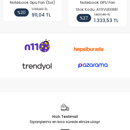
Notebook Gpu Fan (Sol)
Notebook GPU Fan
1.138,80 TL
Stok Kodu: AYXVLBX881
%20
911,04 TL
1.837,45 TL
%27
1.333,53 TL
Hızlı Teslimat
Siparişleriniz en kısa sürede elinize ulaşır.