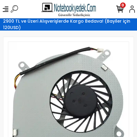
0
2900 TL ve Üzeri Alışverişlerde Kargo Bedava! (Bayiler için
120USD)