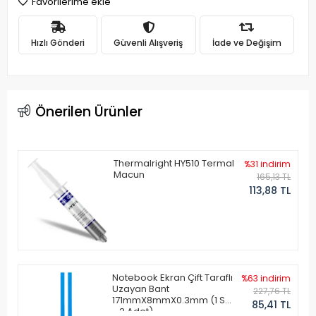
Favorilerime ekle
Hızlı Gönderi
Güvenli Alışveriş
İade ve Değişim
Önerilen Ürünler
Thermalright HY510 Termal
%31 indirim
Macun
165,13 TL
113,88 TL
Notebook Ekran Çift Taraflı
%63 indirim
Uzayan Bant
227,76 TL
171mmX8mmX0.3mm (1 Set
85,41 TL
- 2 Adet)