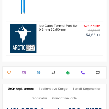
Ice Cube Termal Pad 6w
%72 indirim
0.5mm 50x50mm
198,38 TL
54,66 TL
Ürün Açıklaması
Teslimat ve Kargo
Taksit Seçenekleri
Yorumlar
Garanti ve İade