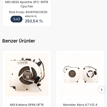
MSI GE60 Apache 2PC-811TR
Cpu Fan
Stok Kodu: BAWYNSORZN
438,72 TL
%43
250,54 TL
Benzer Ürünler
MSI Katana GF66 GF76
Monster Abra A7 V12.4