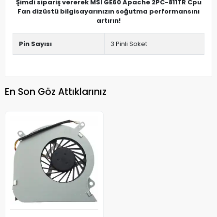
Şimdi sipariş vererek MSI GE60 Apache 2PC-811TR Cpu
Fan dizüstü bilgisayarınızın soğutma performansını
artırın!
Pin Sayısı
3 Pinli Soket
En Son Göz Attıklarınız