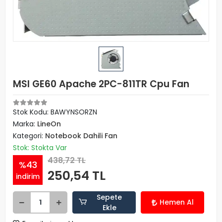
MSI GE60 Apache 2PC-811TR Cpu Fan
Stok Kodu: BAWYNSORZN
Marka:
LineOn
Kategori:
Notebook Dahili Fan
Stok: Stokta Var
438,72 TL
%43
250,54 TL
indirim
Sepete
Hemen Al
Ekle