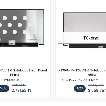
Tükendi
A V18.0 Notebook Ekran Paneli
NE156FHM-NXA V18.0 Notebook 
144Hz
165Hz
: LUCNLF83NF
Stok Kodu: 0NVLEJMYDO
4.115,62 TL
4.448,44 TL
%32
%20
2.781,52 TL
3.558,75 