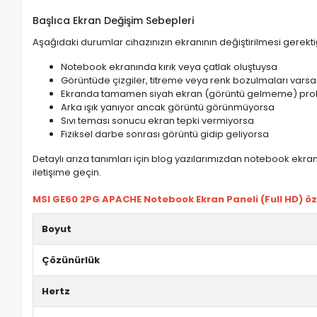
Başlıca Ekran Değişim Sebepleri
Aşağıdaki durumlar cihazınızın ekranının değiştirilmesi gerektiğ
Notebook ekranında kırık veya çatlak oluştuysa
Görüntüde çizgiler, titreme veya renk bozulmaları varsa
Ekranda tamamen siyah ekran (görüntü gelmeme) pro
Arka ışık yanıyor ancak görüntü görünmüyorsa
Sıvı teması sonucu ekran tepki vermiyorsa
Fiziksel darbe sonrası görüntü gidip geliyorsa
Detaylı arıza tanımları için blog yazılarımızdan notebook ekran 
iletişime geçin.
MSI GE60 2PG APACHE Notebook Ekran Paneli (Full HD) özel
Boyut
Çözünürlük
Hertz