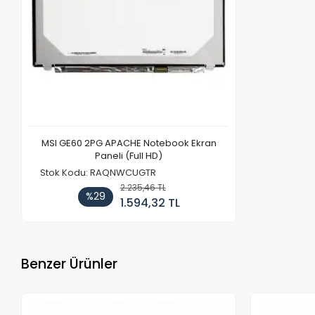
MSI GE60 2PG APACHE Notebook Ekran
Paneli (Full HD)
Stok Kodu: RAQNWCUGTR
2.235,46 TL
%29
1.594,32 TL
Benzer Ürünler