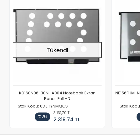
Stokta Yok
Tükendi
KD160N06-30NI-A004 Notebook Ekran
NE156FHM-NX
Paneli Full HD
Stok Kodu: 6DJHYNMQCS
Stok Kodu
3.131,70 TL
%26
2.319,74 TL