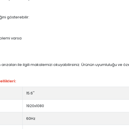
ini gösterebilir:
blemi varsa
arızaları ile ilgili makalemizi okuyabilirsiniz. Ürünün uyumluluğu ve ö
likleri:
15.6''
1920x1080
60Hz