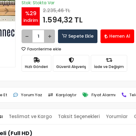
Stok: Stokta Var
2.235,46 TL
%29
1.594,32 TL
indirim
Sepete Ekle
Hemen Al
Favorilerime ekle
Hızlı Gönderi
Güvenli Alışveriş
İade ve Değişim
e Et
Yorum Yaz
Karşılaştır
Fiyat Alarmı
Tel
sı
Teslimat ve Kargo
Taksit Seçenekleri
Yorumlar
i (Full HD)