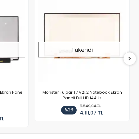
Stokta Yok
Stokta Yok
Tükendi
Ekran Paneli
Monster Tulpar T7 V21.2 Notebook Ekran
Paneli Full HD 144Hz
5.549,94 TL
%26
4.111,07 TL
TL