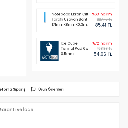
Notebook Ekran Çift
%63 indirim
Taraflı Uzayan Bant
227,76 TL
171mmX8mmX0.3mm
85,41 TL
(1 Set - 2 Adet)
Ice Cube
%72 indirim
Termal Pad 6w
198,38 TL
0.5mm
54,66 TL
50x50mm
efonla Sipariş
Ürün Önerileri
Garanti ve İade