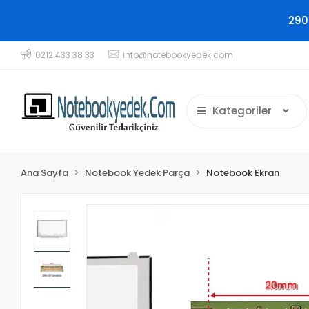
290
0212 433 38 33
info@notebookyedek.com
Kategoriler
Ana Sayfa
Notebook Yedek Parça
Notebook Ekran