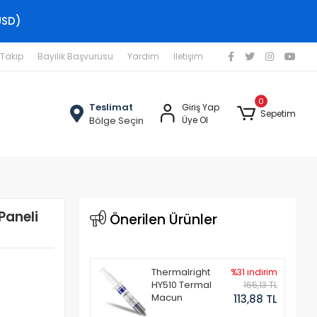
USD)
 Takip
Bayilik Başvurusu
Yardım
İletişim
0
Teslimat
Giriş Yap
Sepetim
Bölge Seçin
Üye Ol
Paneli
Önerilen Ürünler
Thermalright
%31 indirim
HY510 Termal
165,13 TL
Macun
113,88 TL