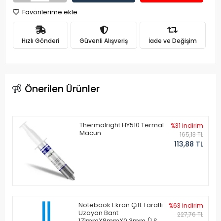
Favorilerime ekle
Hızlı Gönderi
Güvenli Alışveriş
İade ve Değişim
Önerilen Ürünler
Thermalright HY510 Termal
%31 indirim
Macun
165,13 TL
113,88 TL
Notebook Ekran Çift Taraflı
%63 indirim
Uzayan Bant
227,76 TL
171mmX8mmX0.3mm (1 Set