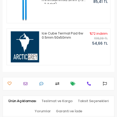
85,41 TL
- 2 Adet)
Ice Cube Termal Pad 6w
%72 indirim
0.5mm 50x50mm
198,38 TL
54,66 TL
Ürün Açıklaması
Teslimat ve Kargo
Taksit Seçenekleri
Yorumlar
Garanti ve İade