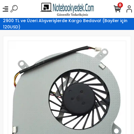
0
2900 TL ve Üzeri Alışverişlerde Kargo Bedava! (Bayiler için
120USD)