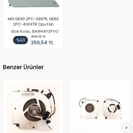
MSI GE60 2PC-299TR, GE60
2PC-400XTR Cpu Fan
Stok Kodu: BAWHXYZPVO
438,72 TL
%43
250,54 TL
Benzer Ürünler