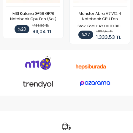
MSI Katana GF66 GF76
Monster Abra A7 V12.4
Notebook Gpu Fan (Sol)
Notebook GPU Fan
1.138,80 TL
Stok Kodu: AYXVLBX881
%20
911,04 TL
1.837,45 TL
%27
1.333,53 TL