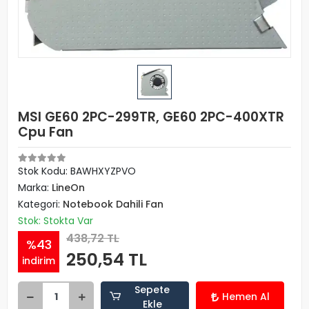
MSI GE60 2PC-299TR, GE60 2PC-400XTR
Cpu Fan
Stok Kodu: BAWHXYZPVO
Marka:
LineOn
Kategori:
Notebook Dahili Fan
Stok: Stokta Var
438,72 TL
%43
250,54 TL
indirim
Sepete
Hemen Al
Ekle