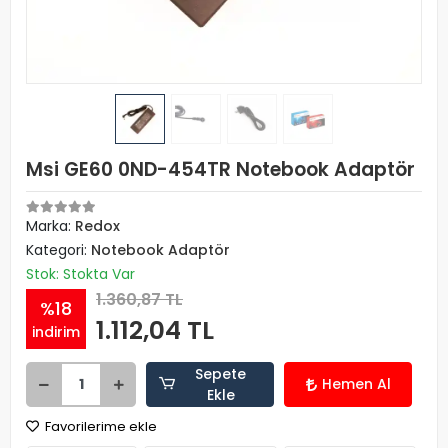
Msi GE60 0ND-454TR Notebook Adaptör
Marka:
Redox
Kategori:
Notebook Adaptör
Stok: Stokta Var
1.360,87 TL
%18
1.112,04 TL
indirim
Sepete
Hemen Al
Ekle
Favorilerime ekle