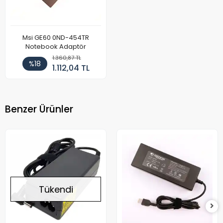
Msi GE60 0ND-454TR
Notebook Adaptör
1.360,87 TL
%18
1.112,04 TL
Benzer Ürünler
Tükendi