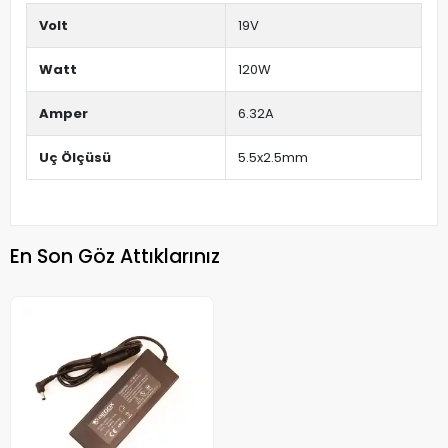
Volt
19V
Watt
120W
Amper
6.32A
Uç Ölçüsü
5.5x2.5mm
En Son Göz Attıklarınız