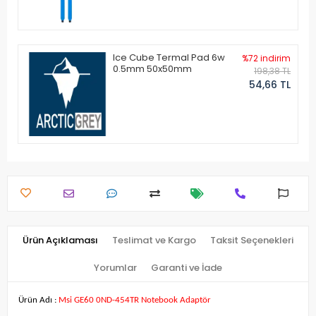
Ice Cube Termal Pad 6w
%72 indirim
0.5mm 50x50mm
198,38 TL
54,66 TL
Ürün Açıklaması
Teslimat ve Kargo
Taksit Seçenekleri
Yorumlar
Garanti ve İade
Ürün Adı :
Msi GE60 0ND-454TR Notebook Adaptör