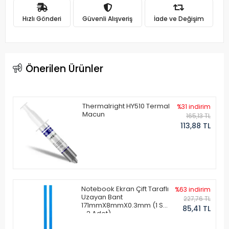
Hızlı Gönderi
Güvenli Alışveriş
İade ve Değişim
Önerilen Ürünler
Thermalright HY510 Termal
%31 indirim
Macun
165,13 TL
113,88 TL
Notebook Ekran Çift Taraflı
%63 indirim
Uzayan Bant
227,76 TL
171mmX8mmX0.3mm (1 Set
85,41 TL
- 2 Adet)