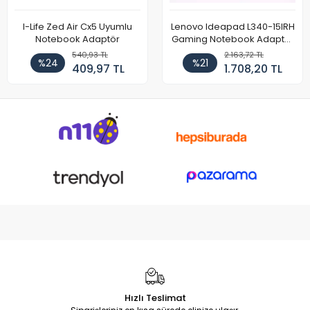
I-Life Zed Air Cx5 Uyumlu
Lenovo Ideapad L340-15IRH
Notebook Adaptör
Gaming Notebook Adaptör
Cihazı Şarj Aleti (150W)
540,93 TL
2.163,72 TL
%24
%21
409,97 TL
1.708,20 TL
Hızlı Teslimat