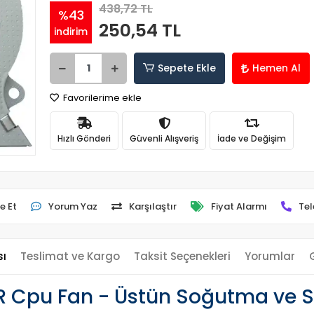
438,72 TL
%43
250,54 TL
indirim
Sepete Ekle
Hemen Al
Favorilerime ekle
Hızlı Gönderi
Güvenli Alışveriş
İade ve Değişim
e Et
Yorum Yaz
Karşılaştır
Fiyat Alarmı
Tel
sı
Teslimat ve Kargo
Taksit Seçenekleri
Yorumlar
 Cpu Fan - Üstün Soğutma ve S