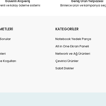
Güvenli Alışveriş
Geniş Ürün Yelpazesi
enli ve kolay ödeme sistemi
Binlerce ürün ve kampanya seç
METLERİ
KATEGORİLER
 Sorular
Notebook Yedek Parça
All in One Ekran Paneli
leri
Network ve Ağ Ürünleri
e Koşulları
Çevirici Ürünler
Sabit Diskler