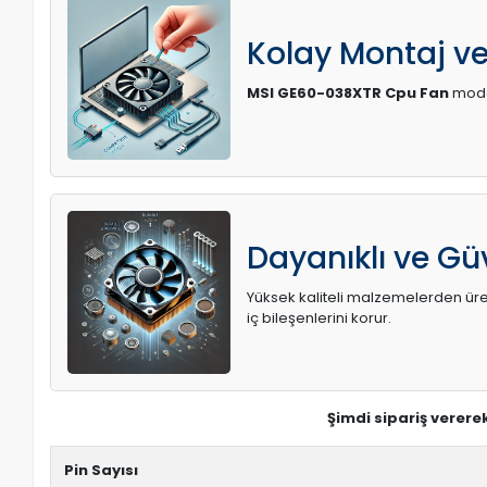
Kolay Montaj v
MSI GE60-038XTR Cpu Fan
model
Dayanıklı ve Güv
Yüksek kaliteli malzemelerden üreti
iç bileşenlerini korur.
Şimdi sipariş verer
Pin Sayısı