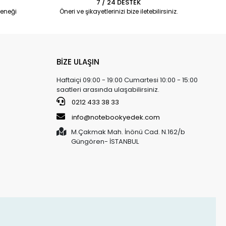
7 / 24 DESTEK
eneği
Öneri ve şikayetlerinizi bize iletebilirsiniz.
BİZE ULAŞIN
Haftaiçi 09:00 - 19:00 Cumartesi 10:00 - 15:00
saatleri arasında ulaşabilirsiniz.
0212 433 38 33
info@notebookyedek.com
M.Çakmak Mah. İnönü Cad. N.162/b
Güngören- İSTANBUL