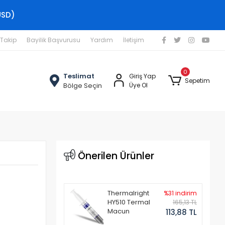
USD)
 Takip
Bayilik Başvurusu
Yardım
İletişim
0
Teslimat
Giriş Yap
Sepetim
Bölge Seçin
Üye Ol
Önerilen Ürünler
Thermalright
%31 indirim
HY510 Termal
165,13 TL
Macun
113,88 TL