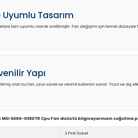
e Uyumlu Tasarım
iyle tam uyumlu olarak üretilmiştir. Fan değişimi için temel düzeyde te
enilir Yapı
lmiş olan bu fan, uzun süreli ve verimli kullanım sunar. Toza ve dış etk
ek MSI GE60-038XTR Cpu Fan dizüstü bilgisayarınızın soğutma pe
3 Pinli Soket