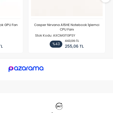
ook GPU Fan
Casper Nirvana A15HE Notebook İşlemci
CPU Fanı
Stok Kodu: AXCMGTGPSY
443,96 TL
%43
TL
255,06 TL