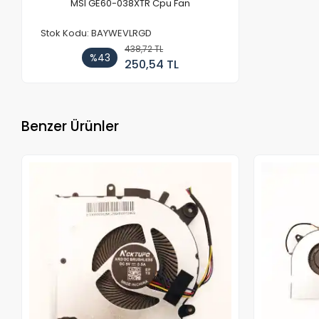
MSI GE60-038XTR Cpu Fan
Stok Kodu: BAYWEVLRGD
438,72 TL
%43
250,54 TL
Benzer Ürünler