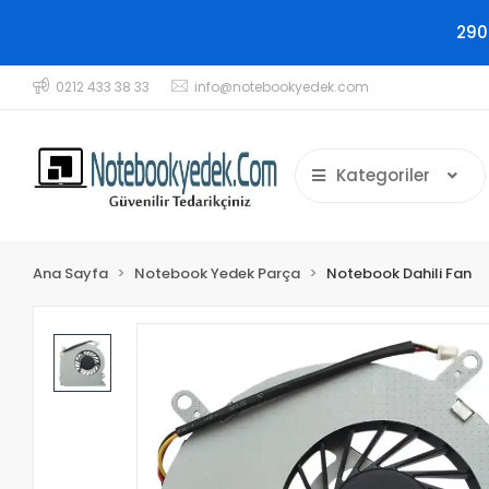
290
0212 433 38 33
info@notebookyedek.com
Kategoriler
Ana Sayfa
Notebook Yedek Parça
Notebook Dahili Fan