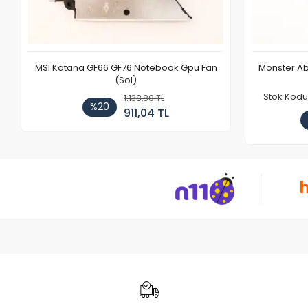
MSI Katana GF66 GF76 Notebook Gpu Fan
Monster Ab
(Sol)
Stok Kodu
1.138,80 TL
%20
911,04 TL