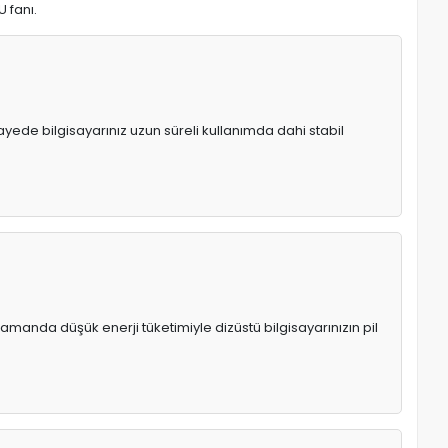
U fanı.
 sayede bilgisayarınız uzun süreli kullanımda dahi stabil
manda düşük enerji tüketimiyle dizüstü bilgisayarınızın pil