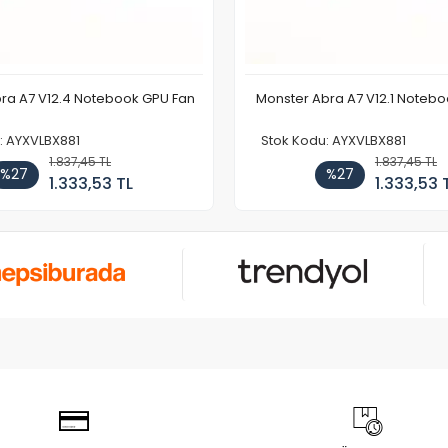
ra A7 V12.4 Notebook GPU Fan
Monster Abra A7 V12.1 Noteb
: AYXVLBX881
Stok Kodu: AYXVLBX881
1.837,45 TL
1.837,45 TL
%27
%27
1.333,53 TL
1.333,53 