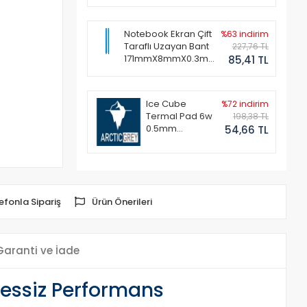
Notebook Ekran Çift
%63 indirim
Taraflı Uzayan Bant
227,76 TL
171mmX8mmX0.3mm
85,41 TL
(1 Set - 2 Adet)
Ice Cube
%72 indirim
Termal Pad 6w
198,38 TL
0.5mm
54,66 TL
50x50mm
efonla Sipariş
Ürün Önerileri
Garanti ve İade
essiz Performans