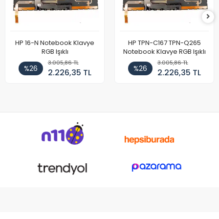
HP 16-N Notebook Klavye
HP TPN-C167 TPN-Q265
RGB Işıklı
Notebook Klavye RGB Işıklı
3.005,86 TL
3.005,86 TL
%26
%26
2.226,35 TL
2.226,35 TL