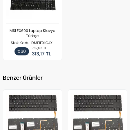
MSI EX600 Laptop Klavye
Türkçe
Stok Kodu: DMEIEXICJX
787,08 TL
%60
313,17 TL
Benzer Ürünler