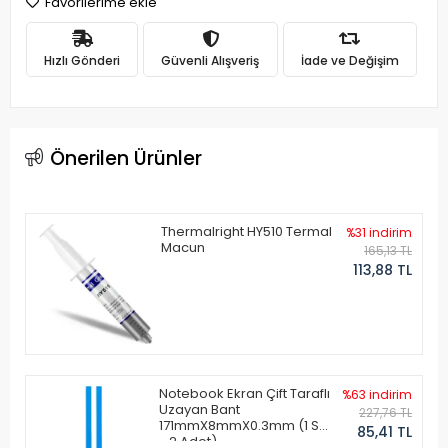
Favorilerime ekle
Hızlı Gönderi
Güvenli Alışveriş
İade ve Değişim
Önerilen Ürünler
Thermalright HY510 Termal
%31 indirim
Macun
165,13 TL
113,88 TL
Notebook Ekran Çift Taraflı
%63 indirim
Uzayan Bant
227,76 TL
171mmX8mmX0.3mm (1 Set
85,41 TL
- 2 Adet)