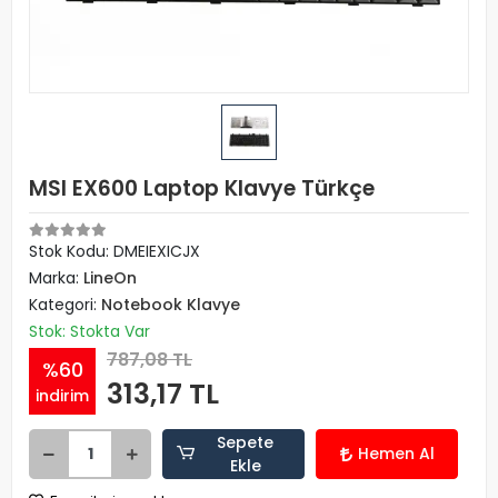
MSI EX600 Laptop Klavye Türkçe
Stok Kodu: DMEIEXICJX
Marka:
LineOn
Kategori:
Notebook Klavye
Stok: Stokta Var
787,08 TL
%60
313,17 TL
indirim
Sepete
Hemen Al
Ekle