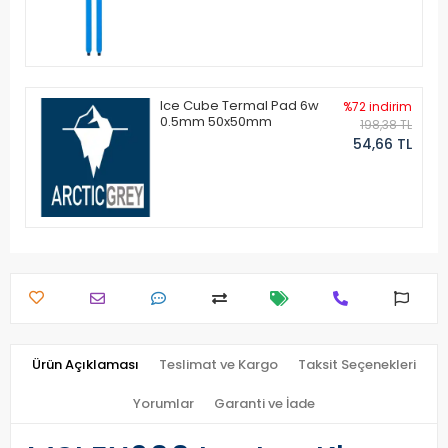
Ice Cube Termal Pad 6w
%72 indirim
0.5mm 50x50mm
198,38 TL
54,66 TL
Ürün Açıklaması
Teslimat ve Kargo
Taksit Seçenekleri
Yorumlar
Garanti ve İade