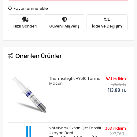
Favorilerime ekle
Hızlı Gönderi
Güvenli Alışveriş
İade ve Değişim
Önerilen Ürünler
Thermalright HY510 Termal
%31 indirim
Macun
165,13 TL
113,88 TL
Notebook Ekran Çift Taraflı
%63 indirim
Uzayan Bant
227,76 TL