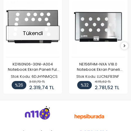
Tükendi
KD160N06-30NI-A004
NE156FHM-NXA V18.0
Notebook Ekran Paneli Full
Notebook Ekran Paneli
HD
144Hz
Stok Kodu: 6DJHYNMQCS
Stok Kodu: LUCNLF83NF
3.131,70 TL
4.115,62 TL
%26
%32
2.319,74 TL
2.781,52 TL