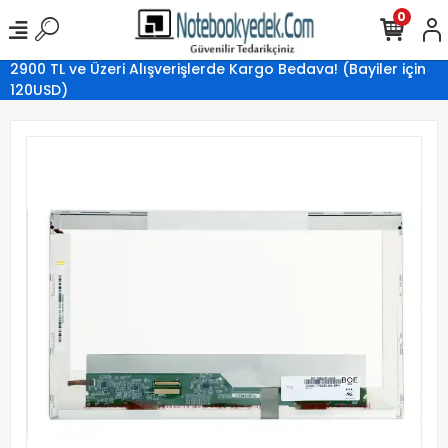
0
2900 TL ve Üzeri Alışverişlerde Kargo Bedava! (Bayiler için
120USD)