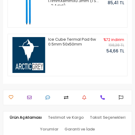
171mmX8mmX0.3mm (1 Set
85,41 TL
- 2 Adet)
Ice Cube Termal Pad 6w
%72 indirim
0.5mm 50x50mm
198,38 TL
54,66 TL
Ürün Açıklaması
Teslimat ve Kargo
Taksit Seçenekleri
Yorumlar
Garanti ve İade