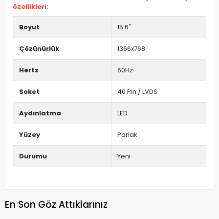
özellikleri:
Boyut
15.6''
Çözünürlük
1366x768
Hertz
60Hz
Soket
40 Pin / LVDS
Aydınlatma
LED
Yüzey
Parlak
Durumu
Yeni
En Son Göz Attıklarınız