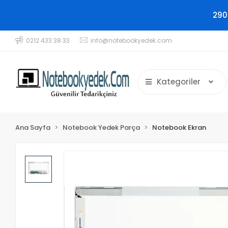
290
0212 433 38 33
info@notebookyedek.com
Kategoriler
Ana Sayfa
Notebook Yedek Parça
Notebook Ekran