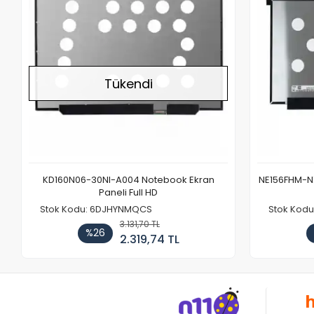
Tükendi
KD160N06-30NI-A004 Notebook Ekran
NE156FHM-NX
Paneli Full HD
Stok Kodu: 6DJHYNMQCS
Stok Kodu
3.131,70 TL
%26
2.319,74 TL