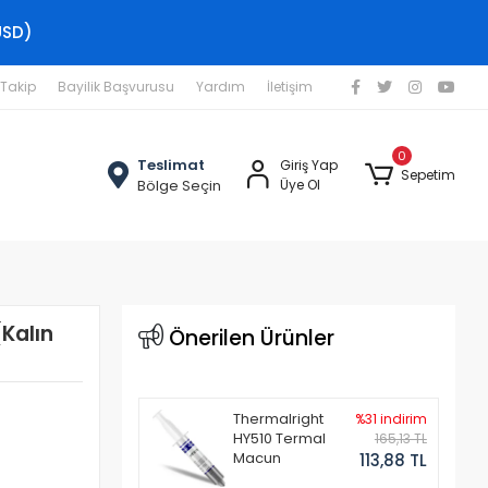
USD)
 Takip
Bayilik Başvurusu
Yardım
İletişim
0
Teslimat
Giriş Yap
Sepetim
Bölge Seçin
Üye Ol
Kalın
Önerilen Ürünler
Thermalright
%31 indirim
HY510 Termal
165,13 TL
Macun
113,88 TL