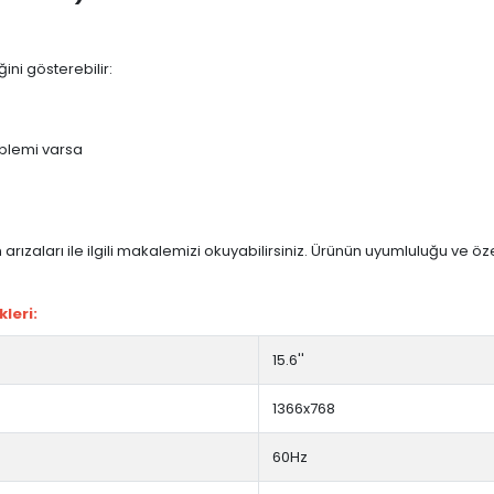
ini gösterebilir:
blemi varsa
arızaları ile ilgili makalemizi okuyabilirsiniz. Ürünün uyumluluğu ve ö
leri:
15.6''
1366x768
60Hz