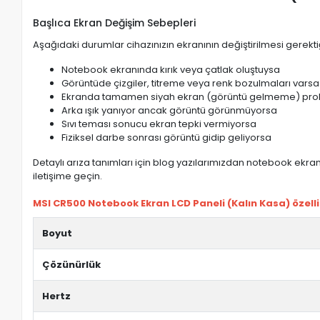
Başlıca Ekran Değişim Sebepleri
Aşağıdaki durumlar cihazınızın ekranının değiştirilmesi gerektiğ
Notebook ekranında kırık veya çatlak oluştuysa
Görüntüde çizgiler, titreme veya renk bozulmaları varsa
Ekranda tamamen siyah ekran (görüntü gelmeme) pro
Arka ışık yanıyor ancak görüntü görünmüyorsa
Sıvı teması sonucu ekran tepki vermiyorsa
Fiziksel darbe sonrası görüntü gidip geliyorsa
Detaylı arıza tanımları için blog yazılarımızdan notebook ekran 
iletişime geçin.
MSI CR500 Notebook Ekran LCD Paneli (Kalın Kasa) özellik
Boyut
Çözünürlük
Hertz