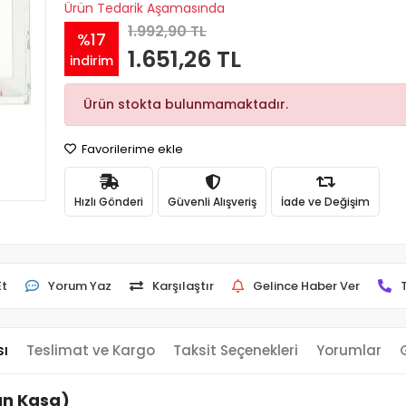
Ürün Tedarik Aşamasında
1.992,90 TL
%17
1.651,26 TL
indirim
Ürün stokta bulunmamaktadır.
Favorilerime ekle
Hızlı Gönderi
Güvenli Alışveriş
İade ve Değişim
Et
Yorum Yaz
Karşılaştır
Gelince Haber Ver
sı
Teslimat ve Kargo
Taksit Seçenekleri
Yorumlar
ın Kasa)