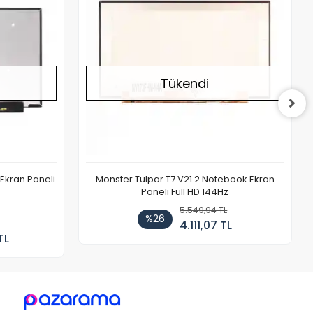
Tükendi
Ekran Paneli
Monster Tulpar T7 V21.2 Notebook Ekran
Paneli Full HD 144Hz
5.549,94 TL
%26
4.111,07 TL
TL