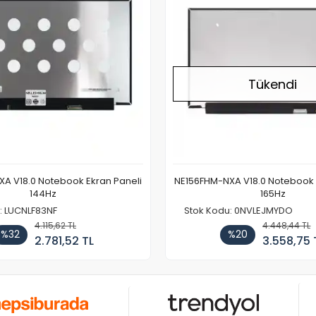
Tükendi
A V18.0 Notebook Ekran Paneli
NE156FHM-NXA V18.0 Notebook 
144Hz
165Hz
: LUCNLF83NF
Stok Kodu: 0NVLEJMYDO
4.115,62 TL
4.448,44 TL
%32
%20
2.781,52 TL
3.558,75 