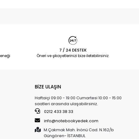
7 / 24 DESTEK
eneği
Öneri ve şikayetlerinizi bize iletebilirsiniz.
BİZE ULAŞIN
Haftaiçi 09:00 - 19:00 Cumartesi 10:00 - 15:00
saatleri arasında ulaşabilirsiniz.
0212 433 38 33
info@notebookyedek.com
M.Çakmak Mah. İnönü Cad. N.162/b
Güngören- İSTANBUL