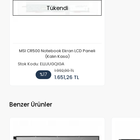
Tükendi
MSI CR500 Notebook Ekran LCD Paneli
(Kalın Kasa)
Stok Kodu: ELLUUGQIGA
1.992,90 TL
%17
1.651,26 TL
Benzer Ürünler
Stokta Yok