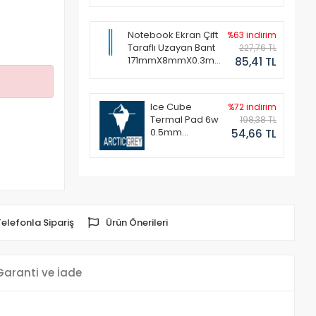
Notebook Ekran Çift
%63 indirim
Taraflı Uzayan Bant
227,76 TL
171mmX8mmX0.3mm
85,41 TL
(1 Set - 2 Adet)
Ice Cube
%72 indirim
Termal Pad 6w
198,38 TL
0.5mm
54,66 TL
50x50mm
Telefonla Sipariş
Ürün Önerileri
Garanti ve İade