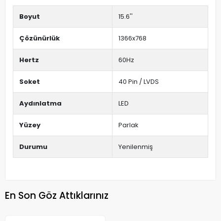
Boyut
15.6''
Çözünürlük
1366x768
Hertz
60Hz
Soket
40 Pin / LVDS
Aydınlatma
LED
Yüzey
Parlak
Durumu
Yenilenmiş
En Son Göz Attıklarınız