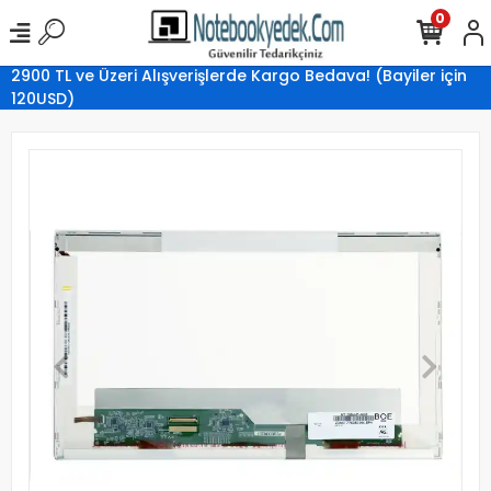
0
2900 TL ve Üzeri Alışverişlerde Kargo Bedava! (Bayiler için
120USD)