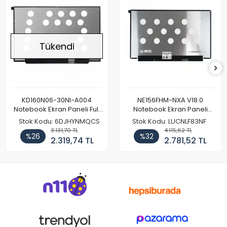
Tükendi
KD160N06-30NI-A004
NE156FHM-NXA V18.0
Notebook Ekran Paneli Full
Notebook Ekran Paneli
HD
144Hz
Stok Kodu: 6DJHYNMQCS
Stok Kodu: LUCNLF83NF
3.131,70 TL
4.115,62 TL
%26
%32
2.319,74 TL
2.781,52 TL