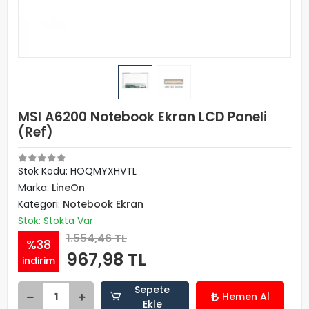
MSI A6200 Notebook Ekran LCD Paneli
(Ref)
Stok Kodu: HOQMYXHVTL
Marka:
LineOn
Kategori:
Notebook Ekran
Stok: Stokta Var
1.554,46 TL
%38
967,98 TL
indirim
Sepete
Hemen Al
Ekle