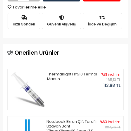
Favorilerime ekle
Hızlı Gönderi
Güvenli Alışveriş
İade ve Değişim
Önerilen Ürünler
Thermalright HY510 Termal
%31 indirim
Macun
165,13 TL
113,88 TL
Notebook Ekran Çift Taraflı
%63 indirim
Uzayan Bant
227,76 TL
171mmX8mmX0.3mm (1 Set