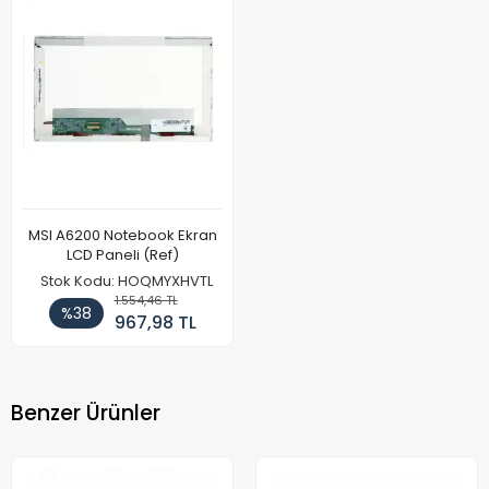
MSI A6200 Notebook Ekran
LCD Paneli (Ref)
Stok Kodu: HOQMYXHVTL
1.554,46 TL
%38
967,98 TL
Benzer Ürünler