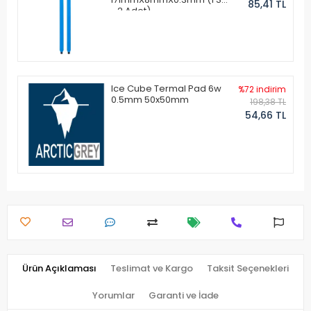
85,41 TL
- 2 Adet)
Ice Cube Termal Pad 6w
%72 indirim
0.5mm 50x50mm
198,38 TL
54,66 TL
Ürün Açıklaması
Teslimat ve Kargo
Taksit Seçenekleri
Yorumlar
Garanti ve İade