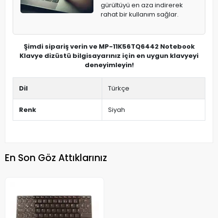
gürültüyü en aza indirerek
rahat bir kullanım sağlar.
Şimdi sipariş verin ve MP-11K56TQ6442 Notebook
Klavye dizüstü bilgisayarınız için en uygun klavyeyi
deneyimleyin!
Dil
Türkçe
Renk
Siyah
En Son Göz Attıklarınız