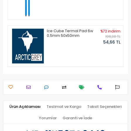
Ice Cube Termal Pad 6w
%72 indirim
0.5mm 50x50mm
198,38 TL
54,66 TL
Ürün Açıklaması
Teslimat ve Kargo
Taksit Seçenekleri
Yorumlar
Garanti ve İade