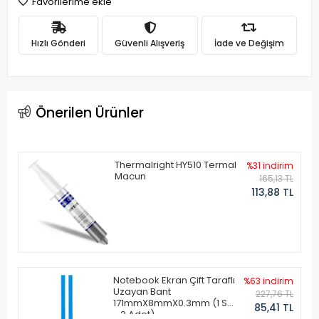
Favorilerime ekle
Hızlı Gönderi
Güvenli Alışveriş
İade ve Değişim
Önerilen Ürünler
Thermalright HY510 Termal
%31 indirim
Macun
165,13 TL
113,88 TL
Notebook Ekran Çift Taraflı
%63 indirim
Uzayan Bant
227,76 TL
171mmX8mmX0.3mm (1 Set
85,41 TL
- 2 Adet)