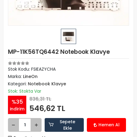
MP-11K56TQ6442 Notebook Klavye
Stok Kodu: FSIEAZYCHA
Marka:
LineOn
Kategori:
Notebook Klavye
Stok: Stokta Var
836,31 TL
%35
546,62 TL
indirim
Sepete
Hemen Al
Ekle