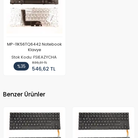
MP-11K56TQ6442 Notebook
Klavye
Stok Kodu: FSIEAZYCHA
836,31 TL
%35
546,62 TL
Benzer Ürünler