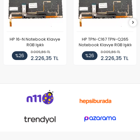
HP 16-N Notebook Klavye
HP TPN-C167 TPN-Q265
RGB Işıklı
Notebook Klavye RGB Işıklı
3.005,86 TL
3.005,86 TL
%26
%26
2.226,35 TL
2.226,35 TL