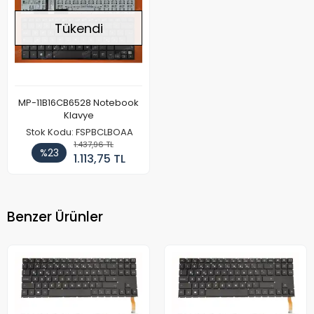
Tükendi
MP-11B16CB6528 Notebook
Klavye
Stok Kodu: FSPBCLBOAA
1.437,96 TL
%23
1.113,75 TL
Benzer Ürünler