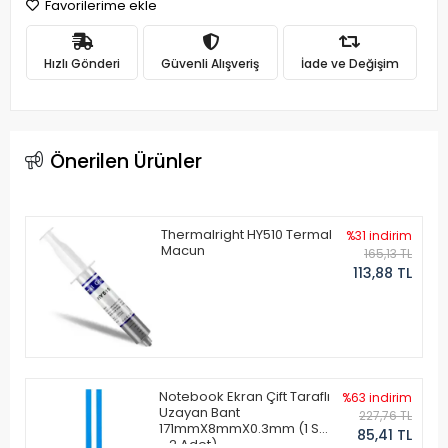
Favorilerime ekle
Hızlı Gönderi
Güvenli Alışveriş
İade ve Değişim
Önerilen Ürünler
Thermalright HY510 Termal
%31 indirim
Macun
165,13 TL
113,88 TL
Notebook Ekran Çift Taraflı
%63 indirim
Uzayan Bant
227,76 TL
171mmX8mmX0.3mm (1 Set
85,41 TL
- 2 Adet)