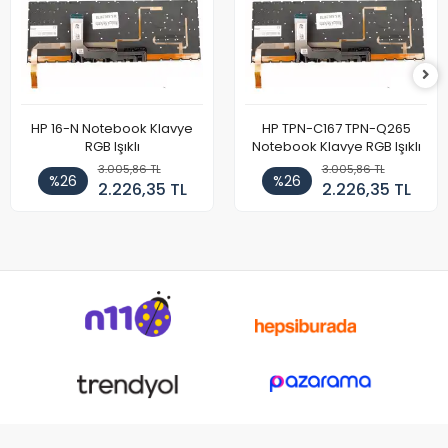
HP 16-N Notebook Klavye
HP TPN-C167 TPN-Q265
RGB Işıklı
Notebook Klavye RGB Işıklı
3.005,86 TL
3.005,86 TL
%26
%26
2.226,35 TL
2.226,35 TL