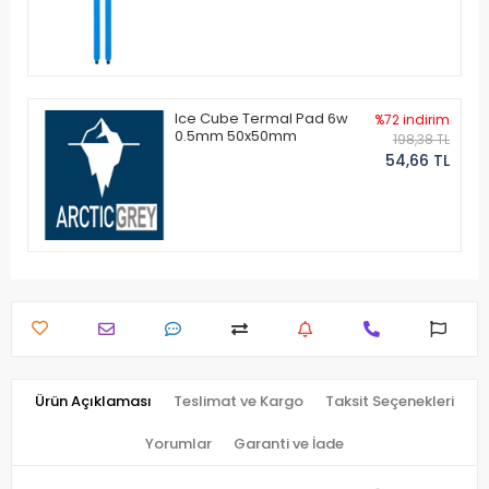
Ice Cube Termal Pad 6w
%72 indirim
0.5mm 50x50mm
198,38 TL
54,66 TL
Ürün Açıklaması
Teslimat ve Kargo
Taksit Seçenekleri
Yorumlar
Garanti ve İade