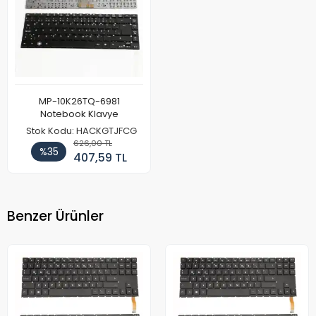
MP-10K26TQ-6981
Notebook Klavye
Stok Kodu: HACKGTJFCG
626,00 TL
%35
407,59 TL
Benzer Ürünler