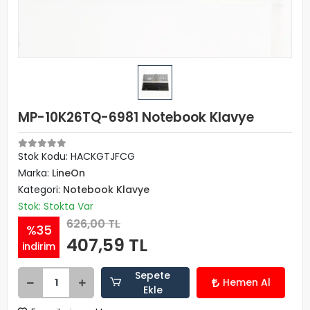
MP-10K26TQ-6981 Notebook Klavye
Stok Kodu: HACKGTJFCG
Marka:
LineOn
Kategori:
Notebook Klavye
Stok: Stokta Var
626,00 TL
%35
407,59 TL
indirim
Sepete
Hemen Al
Ekle