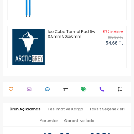
Ice Cube Termal Pad 6w
%72 indirim
0.5mm 50x50mm
198,38 TL
54,66 TL
Ürün Açıklaması
Teslimat ve Kargo
Taksit Seçenekleri
Yorumlar
Garanti ve İade