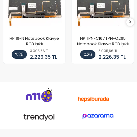
HP 16-N Notebook Klavye
HP TPN-C167 TPN-Q265
RGB Işıklı
Notebook Klavye RGB Işıklı
3.005,86 TL
3.005,86 TL
%26
%26
2.226,35 TL
2.226,35 TL