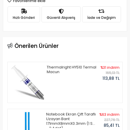
Favorilerime ekle
Hızlı Gönderi
Güvenli Alışveriş
İade ve Değişim
Önerilen Ürünler
Thermalright HY510 Termal
%31 indirim
Macun
165,13 TL
113,88 TL
Notebook Ekran Çift Taraflı
%63 indirim
Uzayan Bant
227,76 TL
171mmX8mmX0.3mm (1 Set
85,41 TL
- 2 Adet)